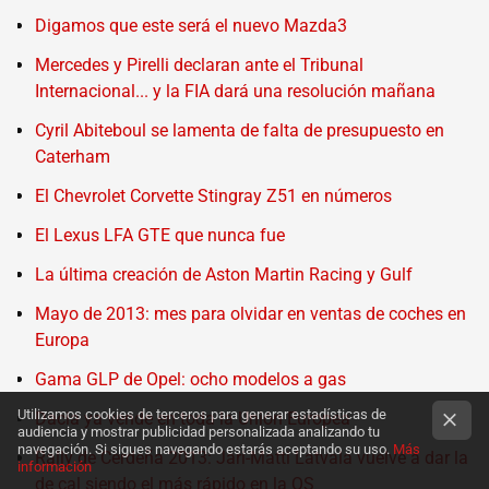
Digamos que este será el nuevo Mazda3
Mercedes y Pirelli declaran ante el Tribunal
Internacional... y la FIA dará una resolución mañana
Cyril Abiteboul se lamenta de falta de presupuesto en
Caterham
El Chevrolet Corvette Stingray Z51 en números
El Lexus LFA GTE que nunca fue
La última creación de Aston Martin Racing y Gulf
Mayo de 2013: mes para olvidar en ventas de coches en
Europa
Gama GLP de Opel: ocho modelos a gas
Utilizamos cookies de terceros para generar estadísticas de
Dacia ya vende en toda la Unión Europea
audiencia y mostrar publicidad personalizada analizando tu
navegación. Si sigues navegando estarás aceptando su uso.
Más
Rally de Cerdeña 2013: Jari-Matti Latvala vuelve a dar la
información
de cal siendo el más rápido en la QS