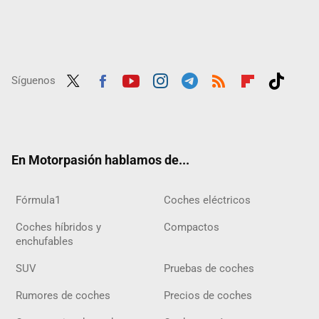
Síguenos
Twit
Fac
Yout
Inst
Tele
RSS
Flip
Tikt
ter
ebo
ube
agra
gra
boar
ok
ok
m
m
d
En Motorpasión hablamos de...
Fórmula1
Coches eléctricos
Coches híbridos y
Compactos
enchufables
SUV
Pruebas de coches
Rumores de coches
Precios de coches