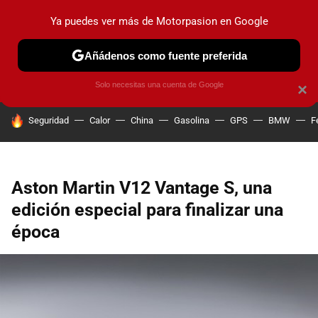
Ya puedes ver más de Motorpasion en Google
PRUEBAS
COCHES ELÉCTRICOS
OBSERVATORIO
F1
Añádenos como fuente preferida
Solo necesitas una cuenta de Google
×
HOY SE HABLA DE
Seguridad
Calor
China
Gasolina
GPS
BMW
F
Aston Martin V12 Vantage S, una
edición especial para finalizar una
época