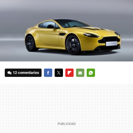
12 comentarios
FACEBOOK
TWITTER
FLIPBOARD
E-
WHATSAPP
MAIL