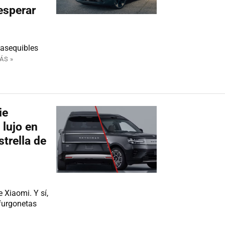
esperar
 asequibles
ÁS »
ie
 lujo en
trella de
Xiaomi. Y sí,
furgonetas