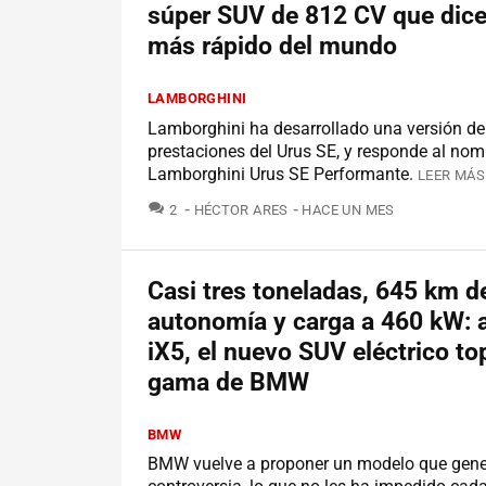
súper SUV de 812 CV que dice 
más rápido del mundo
LAMBORGHINI
Lamborghini ha desarrollado una versión de
prestaciones del Urus SE, y responde al nom
Lamborghini Urus SE Performante.
LEER MÁS
COMENTARIOS
2
HÉCTOR ARES
HACE UN MES
Casi tres toneladas, 645 km d
autonomía y carga a 460 kW: a
iX5, el nuevo SUV eléctrico to
gama de BMW
BMW
BMW vuelve a proponer un modelo que gener