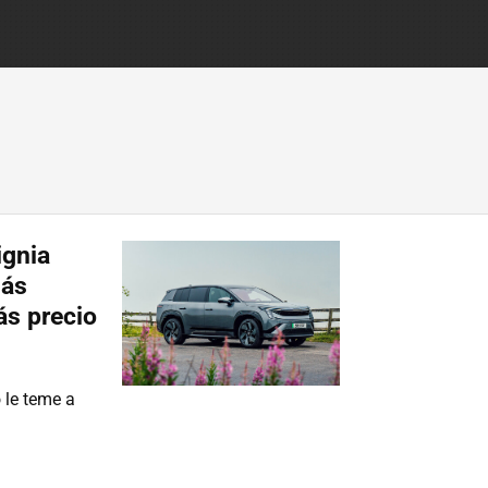
ignia
más
s precio
 le teme a