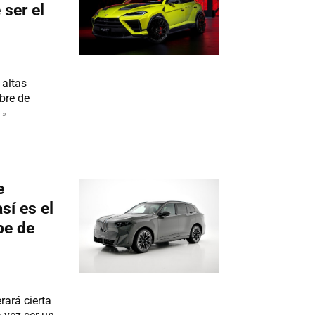
ser el
 altas
bre de
 »
e
sí es el
pe de
ará cierta