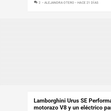
COMENTARIOS
2
ALEJANDRA OTERO
HACE 21 DÍAS
Lamborghini Urus SE Performa
motorazo V8 y un eléctrico pa