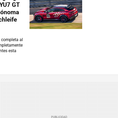
 YU7 GT
utónoma
chleife
 completa al
ompletamente
ntes esta