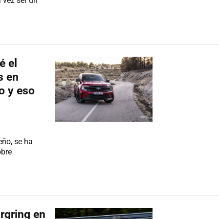
 vez ser un
é el
s en
o y eso
eño, se ha
obre
rgring en