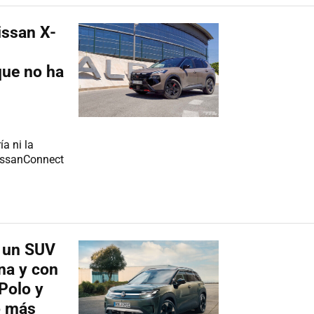
issan X-
que no ha
a ni la
NissanConnect
, un SUV
na y con
Polo y
o más