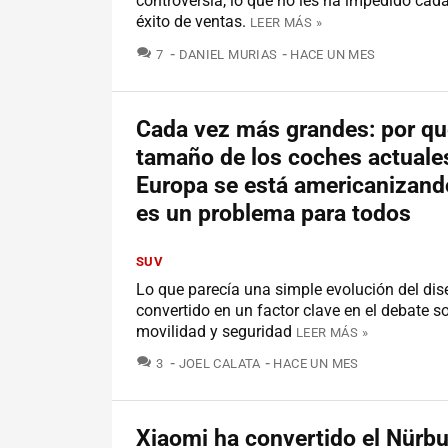
controversia, lo que no les ha impedido cada
éxito de ventas.
LEER MÁS »
COMENTARIOS
7
DANIEL MURIAS
HACE UN MES
Cada vez más grandes: por qu
tamaño de los coches actuale
Europa se está americanizand
es un problema para todos
SUV
Lo que parecía una simple evolución del dis
convertido en un factor clave en el debate s
movilidad y seguridad
LEER MÁS »
COMENTARIOS
3
JOEL CALATA
HACE UN MES
Xiaomi ha convertido el Nürbu