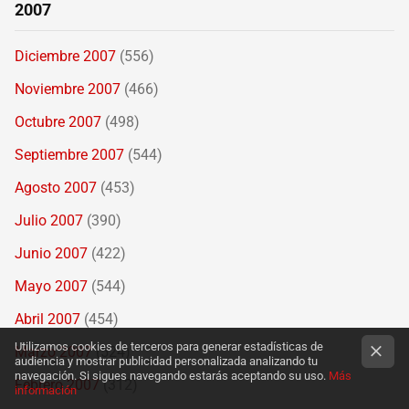
2007
Diciembre 2007
(556)
Noviembre 2007
(466)
Octubre 2007
(498)
Septiembre 2007
(544)
Agosto 2007
(453)
Julio 2007
(390)
Junio 2007
(422)
Mayo 2007
(544)
Abril 2007
(454)
Utilizamos cookies de terceros para generar estadísticas de
Marzo 2007
(524)
audiencia y mostrar publicidad personalizada analizando tu
navegación. Si sigues navegando estarás aceptando su uso.
Más
Febrero 2007
(312)
información