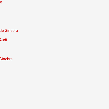
se
 de Ginebra
 Audi
 Ginebra