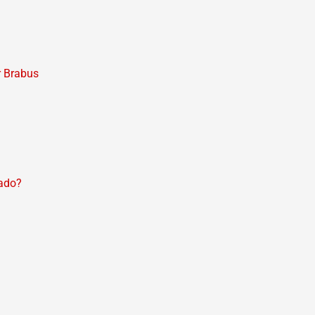
r Brabus
zado?