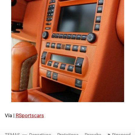
Vía |
RSportscars
TEMAS
Deportivos
Prototipos
Porsche
Rinspeed