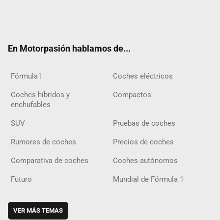
Twit
Fac
Yout
Inst
Tele
RSS
Flip
Tikt
ter
ebo
ube
agra
gra
boar
ok
ok
m
m
d
En Motorpasión hablamos de...
Fórmula1
Coches eléctricos
Coches híbridos y
Compactos
enchufables
SUV
Pruebas de coches
Rumores de coches
Precios de coches
Comparativa de coches
Coches autónomos
Futuro
Mundial de Fórmula 1
VER MÁS TEMAS