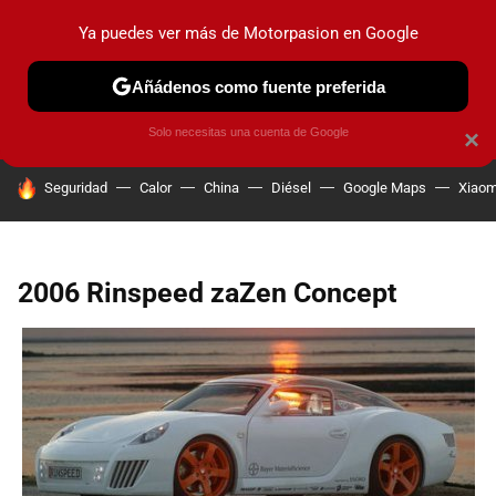
Ya puedes ver más de Motorpasion en Google
PRUEBAS
COCHES ELÉCTRICOS
OBSERVATORIO
F1
Añádenos como fuente preferida
Solo necesitas una cuenta de Google
×
HOY SE HABLA DE
Seguridad
Calor
China
Diésel
Google Maps
Xiaom
2006 Rinspeed zaZen Concept