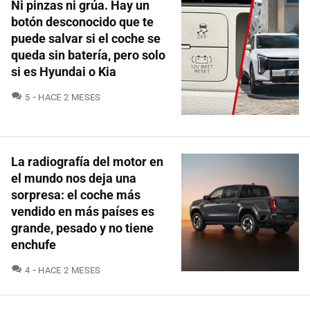
Ni pinzas ni grúa. Hay un
botón desconocido que te
puede salvar si el coche se
queda sin batería, pero solo
si es Hyundai o Kia
COMENTARIOS
5
HACE 2 MESES
La radiografía del motor en
el mundo nos deja una
sorpresa: el coche más
vendido en más países es
grande, pesado y no tiene
enchufe
COMENTARIOS
4
HACE 2 MESES