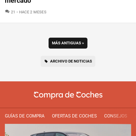
mercado
COMENTARIOS
21
HACE 2 MESES
MÁS ANTIGUAS
»
ARCHIVO DE NOTICIAS
GUÍAS DE COMPRA
OFERTAS DE COCHES
CONSEJOS