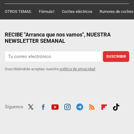
OTROS TEMAS:
Fórmula1
Coches eléctricos
Rumores de coches
RECIBE "Arranca que nos vamos", NUESTRA
NEWSLETTER SEMANAL
SUSCRIBIR
Suscribiéndote aceptas nuestra
política de privacidad
Síguenos
Twit
Fac
Yout
Inst
Tele
RSS
Flip
Tikt
ter
ebo
ube
agra
gra
boar
ok