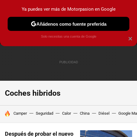
Ya puedes ver más de Motorpasion en Google
MENÚ
NUEVO
Añádenos como fuente preferida
PRUEBAS
COCHES ELÉCTRICOS
OBSERVATORIO
F1
Solo necesitas una cuenta de Google
×
Coches hibridos
HOY SE HABLA DE
Camper
Seguridad
Calor
China
Diésel
Google M
Después de probar el nuevo