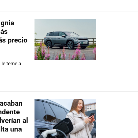
ignia
más
s precio
 le teme a
s acaban
ndente
verían al
lta una