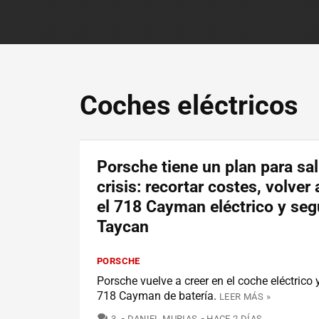
Coches eléctricos
Porsche tiene un plan para sal
crisis: recortar costes, volver 
el 718 Cayman eléctrico y segu
Taycan
PORSCHE
Porsche vuelve a creer en el coche eléctrico 
718 Cayman de batería.
LEER MÁS »
COMENTARIOS
3
DANIEL MURIAS
HACE 2 DÍAS