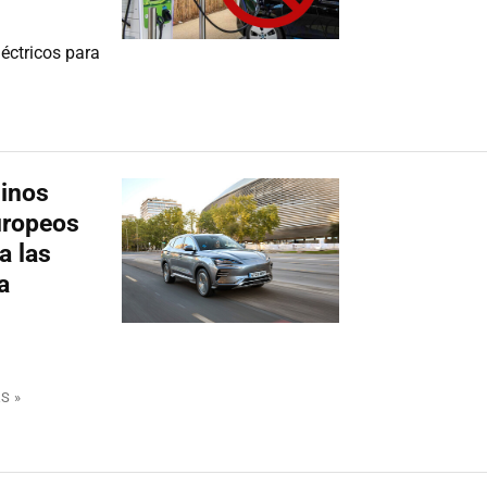
éctricos para
hinos
uropeos
a las
a
S »