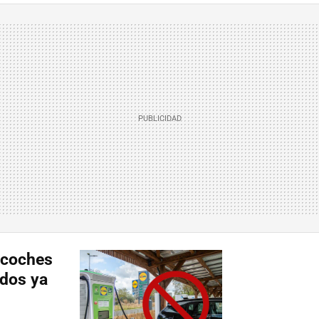
s coches
ados ya