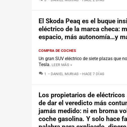
El Skoda Peaq es el buque ins
eléctrico de la marca checa: 
espacio, más autonomía…y má
COMPRA DE COCHES
Un gran SUV eléctrico de siete plazas que no
Tesla.
LEER MÁS »
COMENTARIOS
1
DANIEL MURIAS
HACE 7 DÍAS
Los propietarios de eléctrico
de dar el veredicto más contu
jamás medido: ni en broma vol
coche gasolina. Y solo hace fa
palabra para explicarlo, dinero