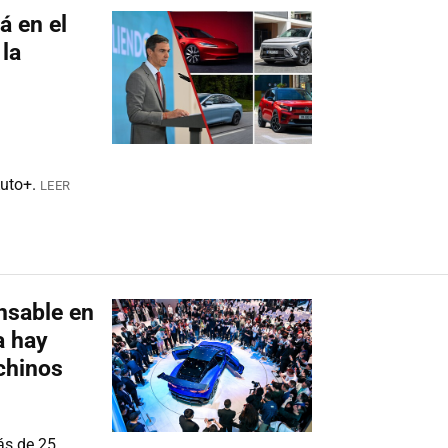
á en el
la
uto+.
LEER
nsable en
a hay
chinos
ás de 25