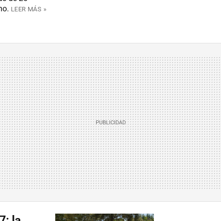
no.
LEER MÁS »
: la