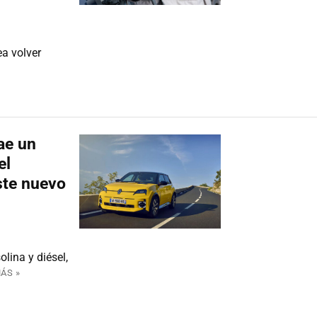
ea volver
cae un
el
ste nuevo
lina y diésel,
ÁS »