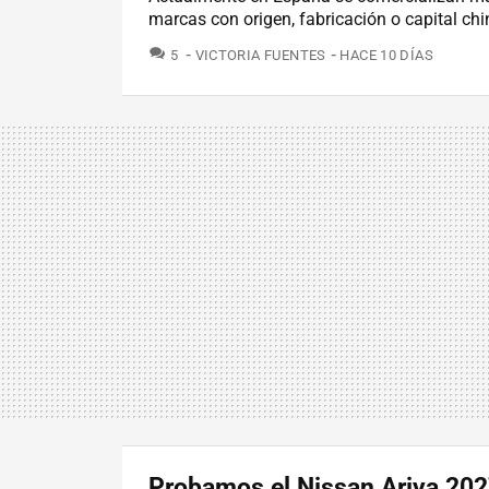
marcas con origen, fabricación o capital chi
COMENTARIOS
5
VICTORIA FUENTES
HACE 10 DÍAS
Probamos el Nissan Ariya 2027