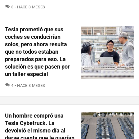
COMENTARIOS
3
HACE 3 MESES
Tesla prometió que sus
coches se conducirían
solos, pero ahora resulta
que no todos estaban
preparados para eso. La
solución es que pasen por
un taller especial
COMENTARIOS
4
HACE 3 MESES
Un hombre compró una
Tesla Cybetruck. La
devolvió el mismo día al
darse cuenta que le querían