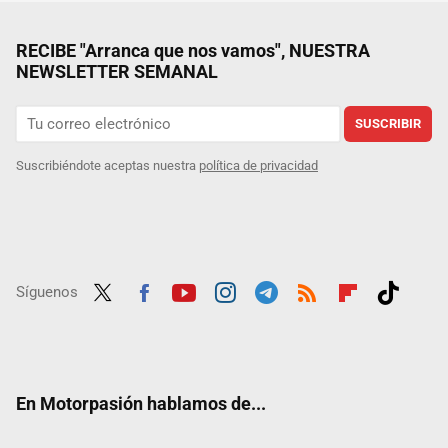
RECIBE "Arranca que nos vamos", NUESTRA
NEWSLETTER SEMANAL
SUSCRIBIR
Suscribiéndote aceptas nuestra
política de privacidad
Síguenos
Twit
Fac
Yout
Inst
Tele
RSS
Flip
Tikt
ter
ebo
ube
agra
gra
boar
ok
ok
m
m
d
En Motorpasión hablamos de...