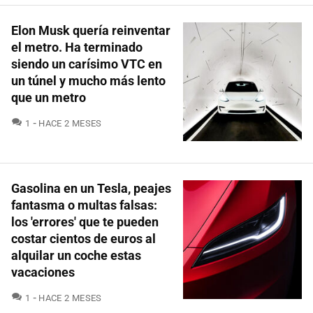
Elon Musk quería reinventar
el metro. Ha terminado
siendo un carísimo VTC en
un túnel y mucho más lento
que un metro
COMENTARIOS
1
HACE 2 MESES
Gasolina en un Tesla, peajes
fantasma o multas falsas:
los 'errores' que te pueden
costar cientos de euros al
alquilar un coche estas
vacaciones
COMENTARIOS
1
HACE 2 MESES