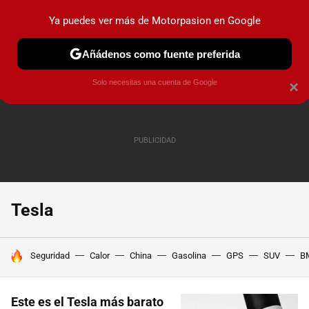
Ya puedes ver más de Motorpasion en Google
PRUEBAS
COCHES ELÉCTRICOS
OBSERVATORIO
F1
Añádenos como fuente preferida
Solo necesitas una cuenta de Google
×
Tesla
HOY SE HABLA DE
Seguridad
Calor
China
Gasolina
GPS
SUV
B
Este es el Tesla más barato