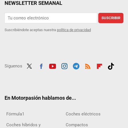
NEWSLETTER SEMANAL
SUSCRIBIR
Suscribiéndote aceptas nuestra
política de privacidad
Síguenos
Twit
Fac
Yout
Inst
Tele
RSS
Flip
Tikt
ter
ebo
ube
agra
gra
boar
ok
ok
m
m
d
En Motorpasión hablamos de...
Fórmula1
Coches eléctricos
Coches híbridos y
Compactos