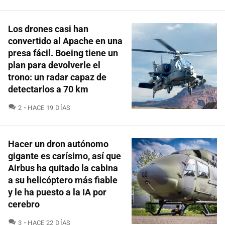
Los drones casi han
convertido al Apache en una
presa fácil. Boeing tiene un
plan para devolverle el
trono: un radar capaz de
detectarlos a 70 km
COMENTARIOS
2
HACE 19 DÍAS
Hacer un dron autónomo
gigante es carísimo, así que
Airbus ha quitado la cabina
a su helicóptero más fiable
y le ha puesto a la IA por
cerebro
COMENTARIOS
3
HACE 22 DÍAS