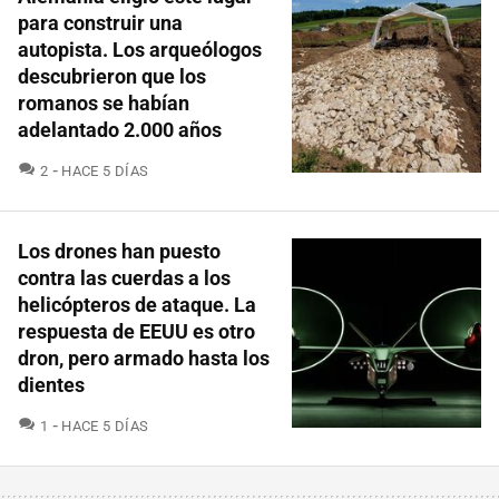
para construir una
autopista. Los arqueólogos
descubrieron que los
romanos se habían
adelantado 2.000 años
COMENTARIOS
2
HACE 5 DÍAS
Los drones han puesto
contra las cuerdas a los
helicópteros de ataque. La
respuesta de EEUU es otro
dron, pero armado hasta los
dientes
COMENTARIOS
1
HACE 5 DÍAS