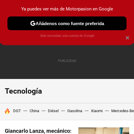
Ya puedes ver más de Motorpasion en Google
PRUEBAS
COCHES ELÉCTRICOS
OBSERVATORIO
F1
Añádenos como fuente preferida
Solo necesitas una cuenta de Google
×
Tecnología
HOY SE HABLA DE
DGT
China
Diésel
Gasolina
Xiaomi
Mercedes-Be
Giancarlo Lanza, mecánico: