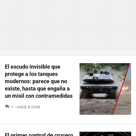
El escudo invisible que
protege a los tanques
modernos: parece que no
existe, hasta que engaña a
un misil con contramedidas
COMENTARIOS
1
HACE 8 DÍAS
El primer control de crucero