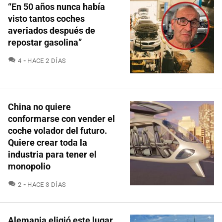
“En 50 años nunca había
visto tantos coches
averiados después de
repostar gasolina”
COMENTARIOS
4
HACE 2 DÍAS
China no quiere
conformarse con vender el
coche volador del futuro.
Quiere crear toda la
industria para tener el
monopolio
COMENTARIOS
2
HACE 3 DÍAS
Alemania eligió este lugar