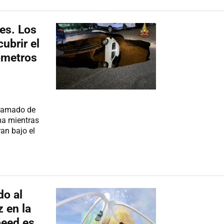
es. Los
ubrir el
lómetros
tramado de
ma mientras
an bajo el
do al
 en la
peed es