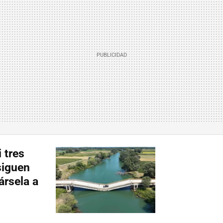
 tres
siguen
ársela a