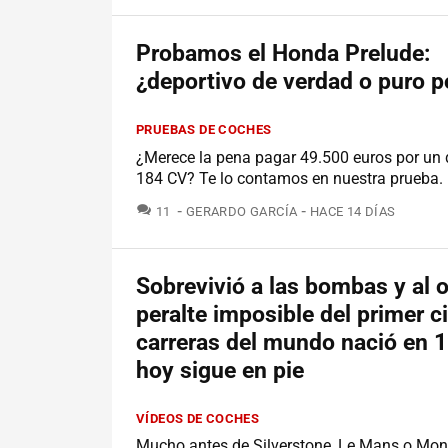
Probamos el Honda Prelude:
¿deportivo de verdad o puro p
PRUEBAS DE COCHES
¿Merece la pena pagar 49.500 euros por un 
184 CV? Te lo contamos en nuestra prueba.
COMENTARIOS
11
GERARDO GARCÍA
HACE 14 DÍAS
Sobrevivió a las bombas y al o
peralte imposible del primer c
carreras del mundo nació en 
hoy sigue en pie
VÍDEOS DE COCHES
Mucho antes de Silverstone, Le Mans o Monz