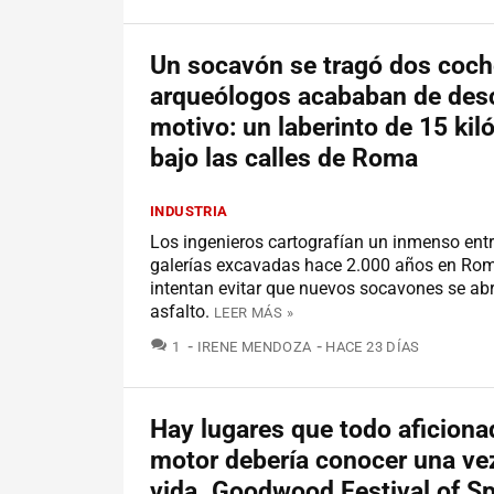
Un socavón se tragó dos coch
arqueólogos acababan de desc
motivo: un laberinto de 15 ki
bajo las calles de Roma
INDUSTRIA
Los ingenieros cartografían un inmenso en
galerías excavadas hace 2.000 años en Ro
intentan evitar que nuevos socavones se abr
asfalto.
LEER MÁS »
COMENTARIOS
1
IRENE MENDOZA
HACE 23 DÍAS
Hay lugares que todo aficiona
motor debería conocer una vez
vida. Goodwood Festival of S