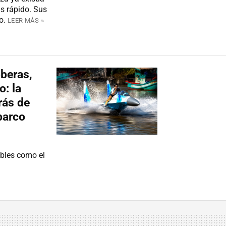
s rápido. Sus
o.
LEER MÁS »
beras,
o: la
rás de
barco
tables como el