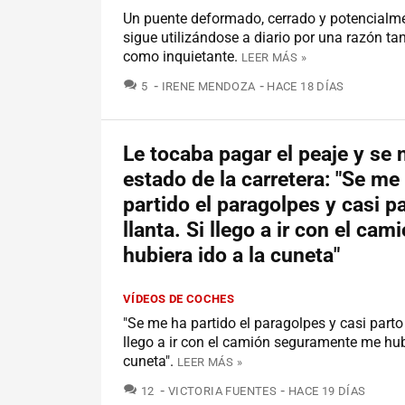
Un puente deformado, cerrado y potencialme
sigue utilizándose a diario por una razón ta
como inquietante.
LEER MÁS »
COMENTARIOS
5
IRENE MENDOZA
HACE 18 DÍAS
Le tocaba pagar el peaje y se 
estado de la carretera: "Se me
partido el paragolpes y casi p
llanta. Si llego a ir con el ca
hubiera ido a la cuneta"
VÍDEOS DE COCHES
"Se me ha partido el paragolpes y casi parto 
llego a ir con el camión seguramente me hub
cuneta".
LEER MÁS »
COMENTARIOS
12
VICTORIA FUENTES
HACE 19 DÍAS