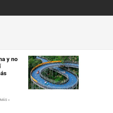
ina y no
í
más
 MÁS »