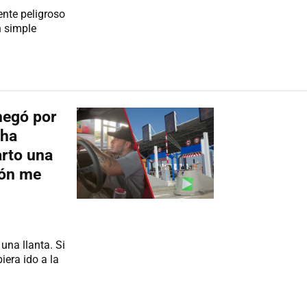
nte peligroso
n simple
negó por
 ha
arto una
mión me
una llanta. Si
iera ido a la