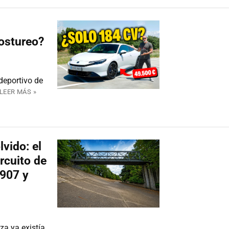
ostureo?
deportivo de
LEER MÁS »
lvido: el
ircuito de
1907 y
a ya existía