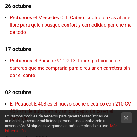
26 octubre
Probamos el Mercedes CLE Cabrio: cuatro plazas al aire
libre para quien busque confort y comodidad por encima
de todo
17 octubre
Probamos el Porsche 911 GT3 Touring: el coche de
carreras que me compraría para circular en carretera sin
dar el cante
02 octubre
El Peugeot E-408 es el nuevo coche eléctrico con 210 CV,
453 km de autonomía y un concepto único en el
Utilizamos cookies de terceros para generar estadísticas de
mercado
audiencia y mostrar publicidad personalizada analizando tu
navegación. Si sigues navegando estarás aceptando su uso.
Más
información