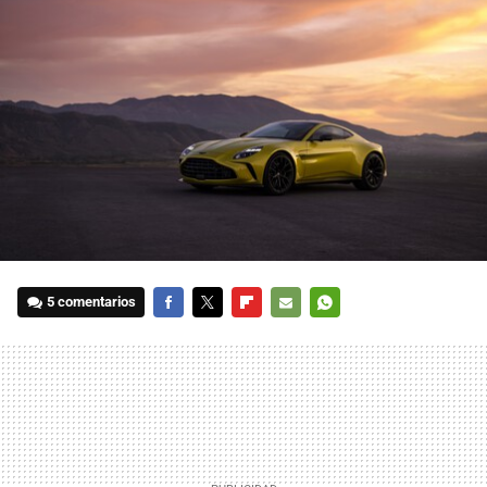
5 comentarios
FACEBOOK
TWITTER
FLIPBOARD
E-
WHATSAPP
MAIL