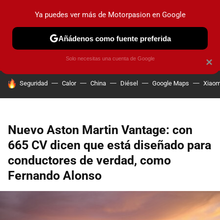
Ya puedes ver más de Motorpasion en Google
PRUEBAS
COCHES ELÉCTRICOS
OBSERVATORIO
F1
Añádenos como fuente preferida
Solo necesitas una cuenta de Google
×
HOY SE HABLA DE
Seguridad
Calor
China
Diésel
Google Maps
Xiaom
Nuevo Aston Martin Vantage: con
665 CV dicen que está diseñado para
conductores de verdad, como
Fernando Alonso