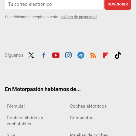
SUSCRIBIR
Suscribiéndote aceptas nuestra
política de privacidad
Síguenos
Twit
Fac
Yout
Inst
Tele
RSS
Flip
Tikt
ter
ebo
ube
agra
gra
boar
ok
ok
m
m
d
En Motorpasión hablamos de...
Fórmula1
Coches eléctricos
Coches híbridos y
Compactos
enchufables
SUV
Pruebas de coches