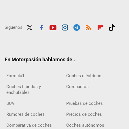
Síguenos
Twit
Fac
Yout
Inst
Tele
RSS
Flip
Tikt
ter
ebo
ube
agra
gra
boar
ok
ok
m
m
d
En Motorpasión hablamos de...
Fórmula1
Coches eléctricos
Coches híbridos y
Compactos
enchufables
SUV
Pruebas de coches
Rumores de coches
Precios de coches
Comparativa de coches
Coches autónomos