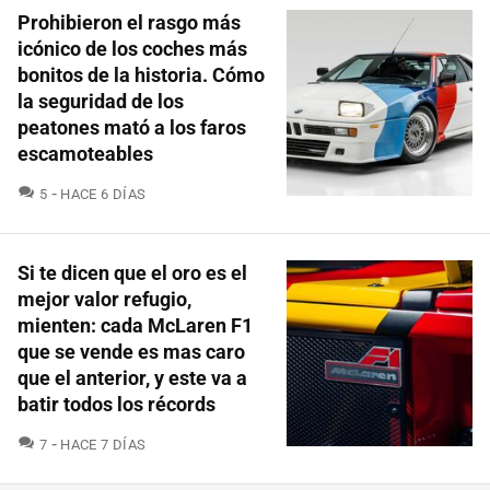
Prohibieron el rasgo más
icónico de los coches más
bonitos de la historia. Cómo
la seguridad de los
peatones mató a los faros
escamoteables
COMENTARIOS
5
HACE 6 DÍAS
Si te dicen que el oro es el
mejor valor refugio,
mienten: cada McLaren F1
que se vende es mas caro
que el anterior, y este va a
batir todos los récords
COMENTARIOS
7
HACE 7 DÍAS