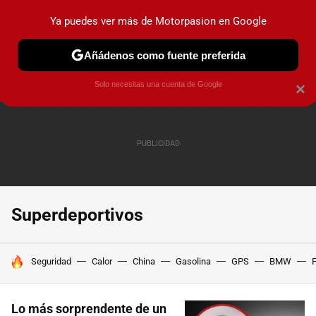
Ya puedes ver más de Motorpasion en Google
PRUEBAS
COCHES ELÉCTRICOS
OBSERVATORIO
F1
Añádenos como fuente preferida
Solo necesitas una cuenta de Google
×
Superdeportivos
HOY SE HABLA DE
Seguridad
Calor
China
Gasolina
GPS
BMW
F
Lo más sorprendente de un