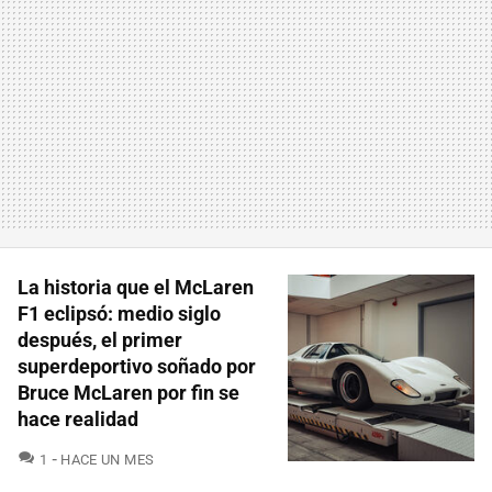
La historia que el McLaren
F1 eclipsó: medio siglo
después, el primer
superdeportivo soñado por
Bruce McLaren por fin se
hace realidad
COMENTARIOS
1
HACE UN MES