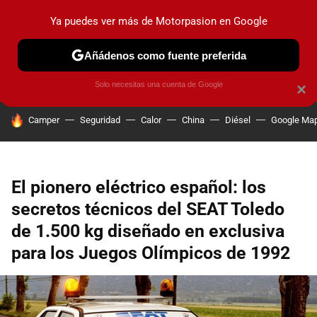
Ya puedes ver más de Motorpasion en Google
PRUEBAS
COCHES ELÉCTRICOS
OBSERVATORIO
F1
Añádenos como fuente preferida
Solo necesitas una cuenta de Google
×
HOY SE HABLA DE
Camper
Seguridad
Calor
China
Diésel
Google Ma
El pionero eléctrico español: los
secretos técnicos del SEAT Toledo
de 1.500 kg diseñado en exclusiva
para los Juegos Olímpicos de 1992