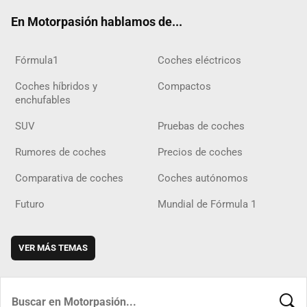
ok
m
m
d
En Motorpasión hablamos de...
Fórmula1
Coches eléctricos
Coches híbridos y
Compactos
enchufables
SUV
Pruebas de coches
Rumores de coches
Precios de coches
Comparativa de coches
Coches autónomos
Futuro
Mundial de Fórmula 1
VER MÁS TEMAS