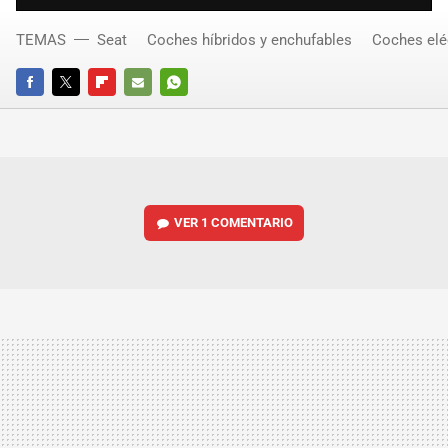
TEMAS
Seat
Coches híbridos y enchufables
Coches elé
FACEBOOK
TWITTER
FLIPBOARD
E-
WHATSAPP
MAIL
VER
1 COMENTARIO