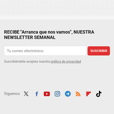
RECIBE "Arranca que nos vamos", NUESTRA
NEWSLETTER SEMANAL
SUSCRIBIR
Suscribiéndote aceptas nuestra
política de privacidad
Síguenos
Twit
Fac
Yout
Inst
Tele
RSS
Flip
Tikt
ter
ebo
ube
agra
gra
boar
ok