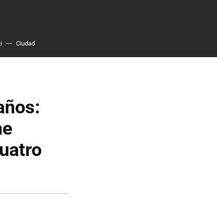
i
Ciudad
años:
he
uatro