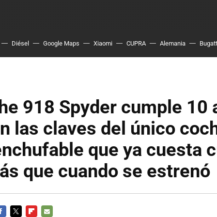
Diésel
Google Maps
Xiaomi
CUPRA
Alemania
Bugatt
che 918 Spyder cumple 10 
n las claves del único coc
enchufable que ya cuesta c
ás que cuando se estrenó