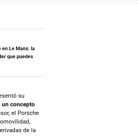
e en Le Mans: la
nder que puedes
esentó su
e
un concepto
sor, el Porsche
romovilidad,
erivadas de la