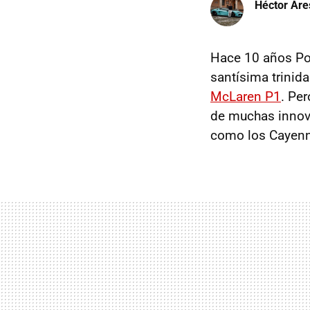
Héctor Are
Hace 10 años Por
santísima trinid
McLaren P1
. Per
de muchas innova
como los Cayenn