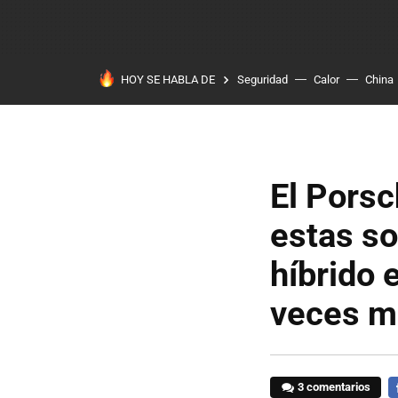
HOY SE HABLA DE
Seguridad
Calor
China
El Pors
estas so
híbrido 
veces m
3 comentarios