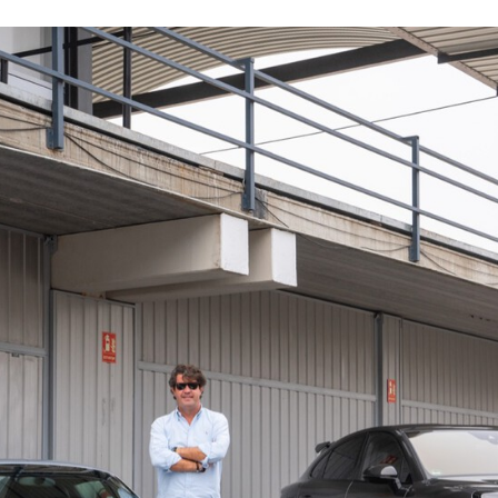
ACEBOOK
TWITTER
FLIPBOARD
E-
MAIL