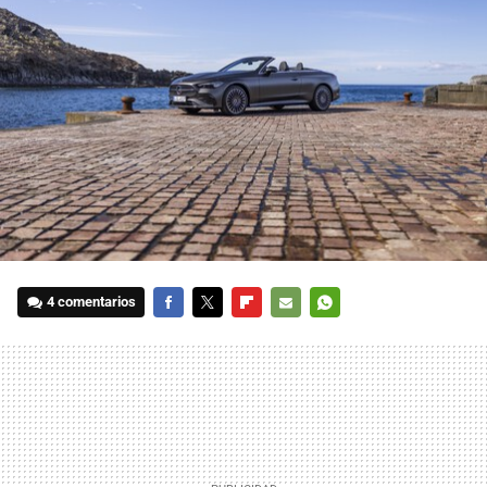
4 comentarios
FACEBOOK
TWITTER
FLIPBOARD
E-
WHATSAPP
MAIL