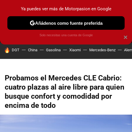
Ya puedes ver más de Motorpasion en Google
MENÚ
NUEVO
Añádenos como fuente preferida
PRUEBAS
COCHES ELÉCTRICOS
OBSERVATORIO
F1
Solo necesitas una cuenta de Google
×
HOY SE HABLA DE
DGT
China
Gasolina
Xiaomi
Mercedes-Benz
Alem
Probamos el Mercedes CLE Cabrio:
cuatro plazas al aire libre para quien
busque confort y comodidad por
encima de todo