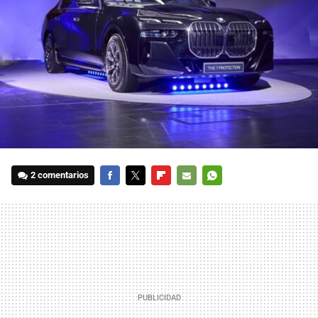
2 comentarios
FACEBOOK
TWITTER
FLIPBOARD
E-
WHATSAPP
MAIL