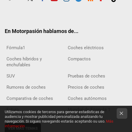
Twit
Fac
Yout
Inst
Tele
RSS
Flip
Tikt
ter
ebo
ube
agra
gra
boar
ok
ok
m
m
d
En Motorpasión hablamos de...
Fórmula1
Coches eléctricos
Coches híbridos y
Compactos
enchufables
SUV
Pruebas de coches
Rumores de coches
Precios de coches
Comparativa de coches
Coches autónomos
Futuro
Mundial de Fórmula 1
Utilizamos cookies de terceros para generar estadísticas de
audiencia y mostrar publicidad personalizada analizando tu
navegación. Si sigues navegando estarás aceptando su uso.
Más
información
VER MÁS TEMAS