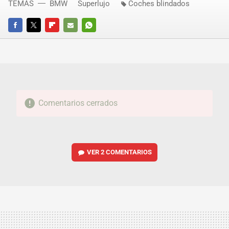
TEMAS
BMW
Superlujo
Coches blindados
FACEBOOK
TWITTER
FLIPBOARD
E-
WHATSAPP
MAIL
Comentarios cerrados
VER
2 COMENTARIOS