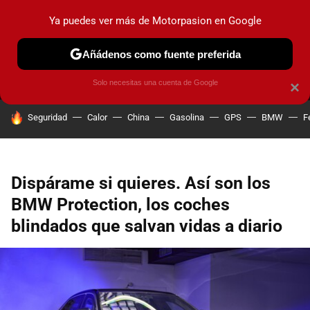
Ya puedes ver más de Motorpasion en Google
MENÚ
NUEVO
Añádenos como fuente preferida
PRUEBAS
COCHES ELÉCTRICOS
OBSERVATORIO
F1
Solo necesitas una cuenta de Google
×
HOY SE HABLA DE
Seguridad
Calor
China
Gasolina
GPS
BMW
F
Dispárame si quieres. Así son los
BMW Protection, los coches
blindados que salvan vidas a diario