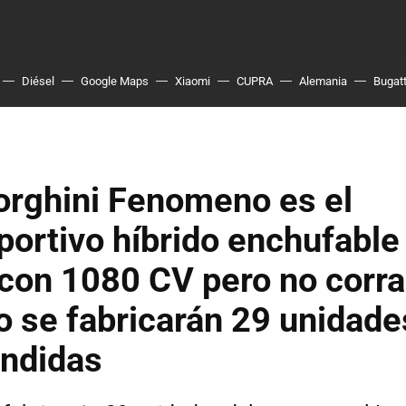
Diésel
Google Maps
Xiaomi
CUPRA
Alemania
Bugatt
orghini Fenomeno es el
portivo híbrido enchufabl
con 1080 CV pero no corra
o se fabricarán 29 unidade
endidas