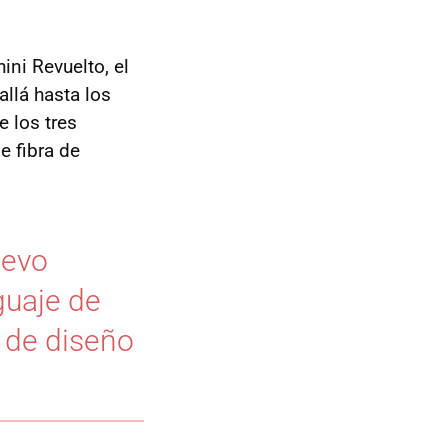
ni Revuelto, el
allá hasta los
 los tres
e fibra de
uevo
guaje de
r de diseño