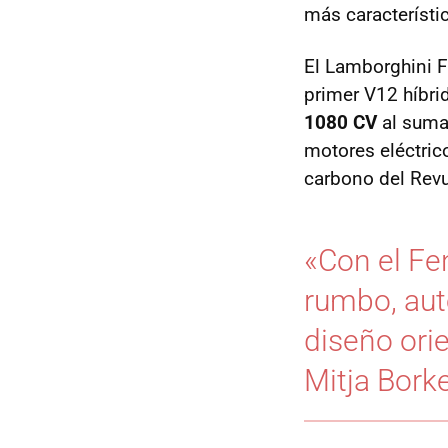
más característi
El Lamborghini 
primer V12 híbrid
1080 CV
al sumar
motores eléctric
carbono del Revu
«Con el F
rumbo, auté
diseño orie
Mitja Borke