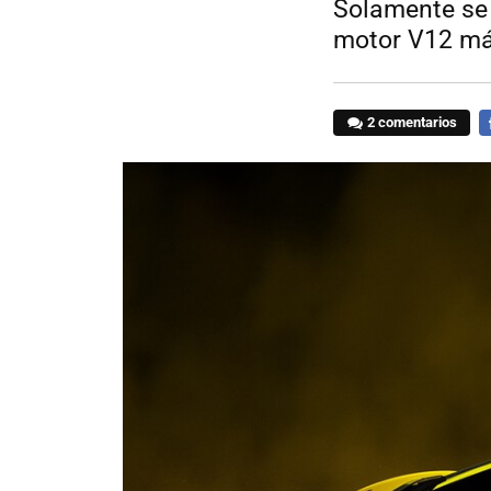
Solamente se 
motor V12 más
2 comentarios
F