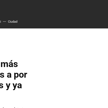
i
Ciudad
e más
s a por
s y ya