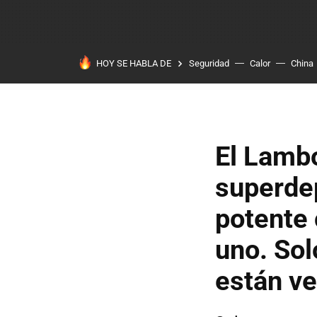
HOY SE HABLA DE
Seguridad
Calor
China
El Lamb
superde
potente 
uno. Sol
están v