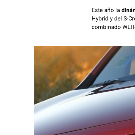
Este año la
diná
Hybrid y del S-C
combinado WLTP e