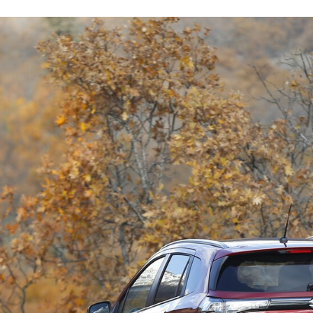
ACEBOOK
TWITTER
FLIPBOARD
E-
MAIL