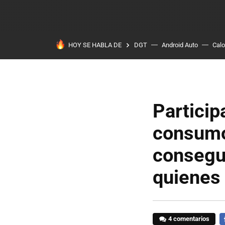
HOY SE HABLA DE
DGT
Android Auto
Calo
Particip
consumo
consegui
quienes
4 comentarios