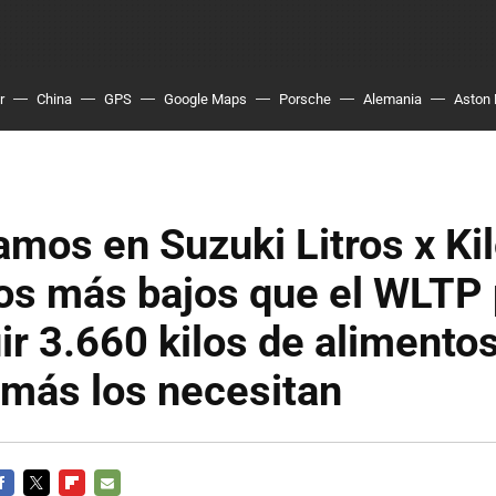
r
China
GPS
Google Maps
Porsche
Alemania
Aston 
amos en Suzuki Litros x Kil
s más bajos que el WLTP 
r 3.660 kilos de alimentos
 más los necesitan