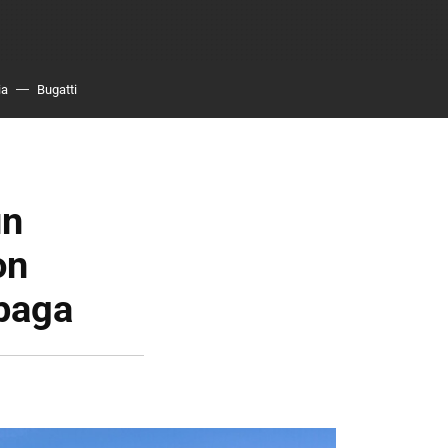
ia
Bugatti
un
on
paga