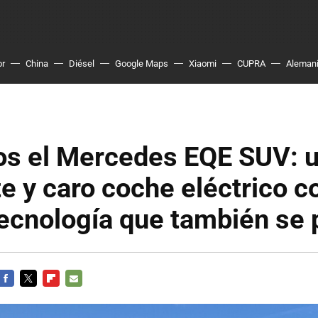
or
China
Diésel
Google Maps
Xiaomi
CUPRA
Aleman
s el Mercedes EQE SUV: 
e y caro coche eléctrico c
ecnología que también se 
FACEBOOK
TWITTER
FLIPBOARD
E-
MAIL