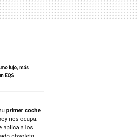
mo lujo, más
 un EQS
 su
primer coche
hoy nos ocupa.
 aplica a los
dado obsoleto.