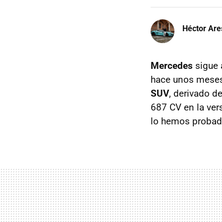
Héctor Are
Mercedes
sigue 
hace unos mese
SUV
, derivado d
687 CV en la ve
lo hemos probado