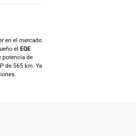
er en el mercado
queño el
EQE
e potencia de
TP de 565 km. Ya
iones.