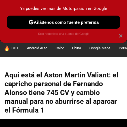
Ya puedes ver más de Motorpasion en Google
MENÚ
NUEVO
Añádenos como fuente preferida
PRUEBAS
COCHES ELÉCTRICOS
OBSERVATORIO
F1
Solo necesitas una cuenta de Google
×
HOY SE HABLA DE
DGT
Android Auto
Calor
China
Google Maps
Pors
Aquí está el Aston Martin Valiant: el
capricho personal de Fernando
Alonso tiene 745 CV y cambio
manual para no aburrirse al aparcar
el Fórmula 1