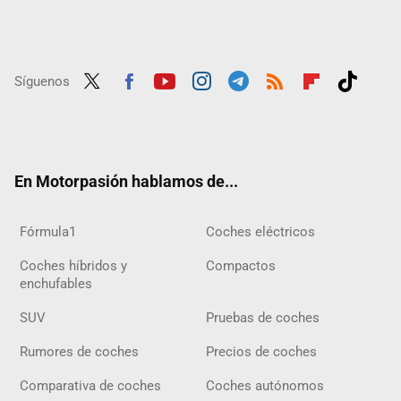
Síguenos
Twit
Fac
Yout
Inst
Tele
RSS
Flip
Tikt
ter
ebo
ube
agra
gra
boar
ok
ok
m
m
d
En Motorpasión hablamos de...
Fórmula1
Coches eléctricos
Coches híbridos y
Compactos
enchufables
SUV
Pruebas de coches
Rumores de coches
Precios de coches
Comparativa de coches
Coches autónomos