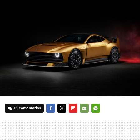
11 comentarios
FACEBOOK
TWITTER
FLIPBOARD
E-
WHATSAPP
MAIL