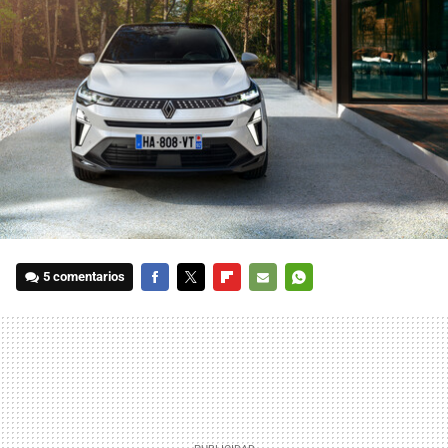
5 comentarios
FACEBOOK
TWITTER
FLIPBOARD
E-
WHATSAPP
MAIL