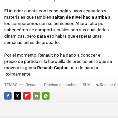
El interior cuenta con tecnología y unos acabados y
materiales que también
saltan de nivel hacia arriba
si
los comparamos con su antecesor. Ahora falta por
saber cómo se comporta, cuáles son sus cualidades
dinámicas, pero para eso habrá que esperar unas
semanas antes de probarlo.
Por el momento, Renault no ha dado a conocer el
precio de partida ni la horquilla de precios en la que se
moverá la gama
Renault Captur
, pero lo hará pr
´óximamente.
TEMAS
Renault
Pruebas de coches
SUV
Renault C
FACEBOOK
TWITTER
FLIPBOARD
E-
WHATSAPP
MAIL