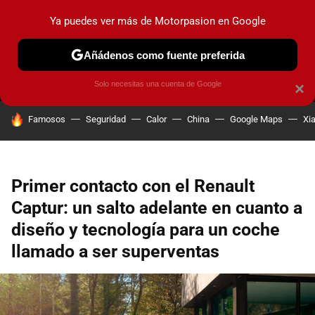
Ya puedes ver más de Motorpasion en Google
MENÚ
NUEVO
Añádenos como fuente preferida
PRUEBAS
COCHES ELÉCTRICOS
OBSERVATORIO
F1
Solo necesitas una cuenta de Google
×
HOY SE HABLA DE
Famosos
Seguridad
Calor
China
Google Maps
Xi
Primer contacto con el Renault
Captur: un salto adelante en cuanto a
diseño y tecnología para un coche
llamado a ser superventas