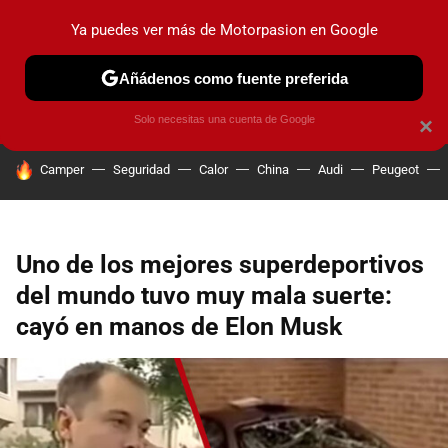
Ya puedes ver más de Motorpasion en Google
PRUEBAS
COCHES ELÉCTRICOS
OBSERVATORIO
F1
Añádenos como fuente preferida
Solo necesitas una cuenta de Google
×
HOY SE HABLA DE
Camper
Seguridad
Calor
China
Audi
Peugeot
Uno de los mejores superdeportivos
del mundo tuvo muy mala suerte:
cayó en manos de Elon Musk