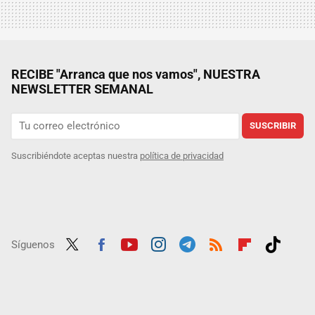
RECIBE "Arranca que nos vamos", NUESTRA
NEWSLETTER SEMANAL
SUSCRIBIR
Suscribiéndote aceptas nuestra
política de privacidad
Síguenos
Twit
Fac
Yout
Inst
Tele
RSS
Flip
Tikt
ter
ebo
ube
agra
gra
boar
ok
ok
m
m
d