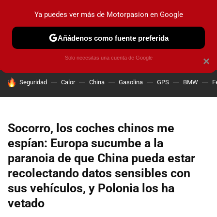
Ya puedes ver más de Motorpasion en Google
PRUEBAS
COCHES ELÉCTRICOS
OBSERVATORIO
F1
Añádenos como fuente preferida
Solo necesitas una cuenta de Google
×
HOY SE HABLA DE
Seguridad
Calor
China
Gasolina
GPS
BMW
F
Socorro, los coches chinos me
espían: Europa sucumbe a la
paranoia de que China pueda estar
recolectando datos sensibles con
sus vehículos, y Polonia los ha
vetado