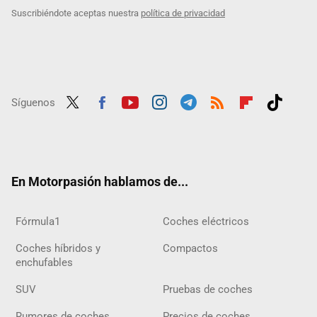
Suscribiéndote aceptas nuestra
política de privacidad
Síguenos
Twit
Fac
Yout
Inst
Tele
RSS
Flip
Tikt
ter
ebo
ube
agra
gra
boar
ok
ok
m
m
d
En Motorpasión hablamos de...
Fórmula1
Coches eléctricos
Coches híbridos y
Compactos
enchufables
SUV
Pruebas de coches
Rumores de coches
Precios de coches