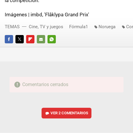
la competición.
Imágenes | imbd, 'Flåklypa Grand Prix'
TEMAS
Cine, TV y juegos
Fórmula1
Noruega
Co
FACEBOOK
TWITTER
FLIPBOARD
E-
WHATSAPP
MAIL
Comentarios cerrados
VER
2 COMENTARIOS