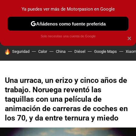
Ya puedes ver más de Motorpasion en Google
MENÚ
NUEVO
Añádenos como fuente preferida
PRUEBAS
COCHES ELÉCTRICOS
OBSERVATORIO
F1
Solo necesitas una cuenta de Google
×
HOY SE HABLA DE
Seguridad
Calor
China
Diésel
Google Maps
Xiaom
Una urraca, un erizo y cinco años de
trabajo. Noruega reventó las
taquillas con una película de
animación de carreras de coches en
los 70, y da entre ternura y miedo