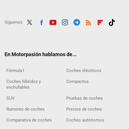
Síguenos
Twit
Fac
Yout
Inst
Tele
RSS
Flip
Tikt
ter
ebo
ube
agra
gra
boar
ok
ok
m
m
d
En Motorpasión hablamos de...
Fórmula1
Coches eléctricos
Coches híbridos y
Compactos
enchufables
SUV
Pruebas de coches
Rumores de coches
Precios de coches
Comparativa de coches
Coches autónomos