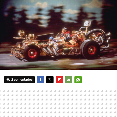
2 comentarios
FACEBOOK
TWITTER
FLIPBOARD
E-
WHATSAPP
MAIL