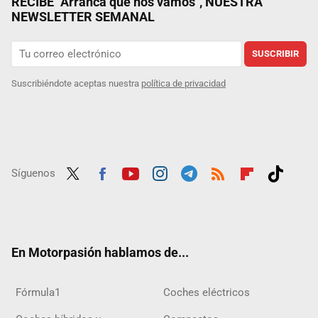
RECIBE "Arranca que nos vamos", NUESTRA
NEWSLETTER SEMANAL
SUSCRIBIR
Suscribiéndote aceptas nuestra
política de privacidad
Síguenos
Twit
Fac
Yout
Inst
Tele
RSS
Flip
Tikt
ter
ebo
ube
agra
gra
boar
ok
ok
m
m
d
En Motorpasión hablamos de...
Fórmula1
Coches eléctricos