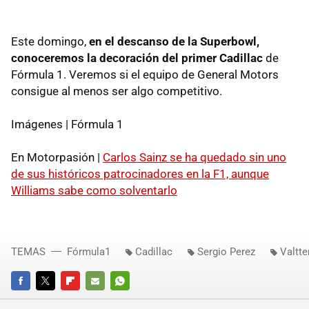
Este domingo,
en el descanso de la Superbowl,
conoceremos la decoración del primer Cadillac
de
Fórmula 1. Veremos si el equipo de General Motors
consigue al menos ser algo competitivo.
Imágenes | Fórmula 1
En Motorpasión |
Carlos Sainz se ha quedado sin uno
de sus históricos patrocinadores en la F1, aunque
Williams sabe como solventarlo
TEMAS
Fórmula1
Cadillac
Sergio Perez
Valtte
FACEBOOK
TWITTER
FLIPBOARD
E-
WHATSAPP