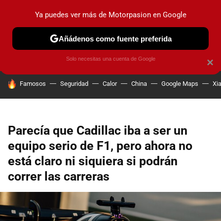
Ya puedes ver más de Motorpasion en Google
PRUEBAS
COCHES ELÉCTRICOS
OBSERVATORIO
F1
Añádenos como fuente preferida
Solo necesitas una cuenta de Google
×
HOY SE HABLA DE
Famosos
Seguridad
Calor
China
Google Maps
Xi
Parecía que Cadillac iba a ser un
equipo serio de F1, pero ahora no
está claro ni siquiera si podrán
correr las carreras