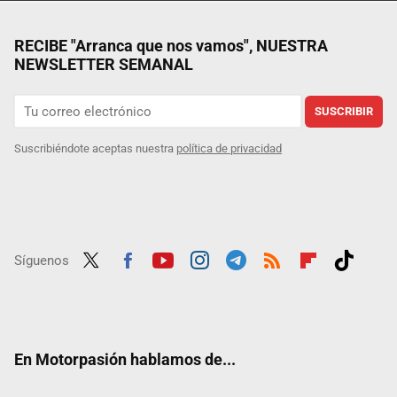
RECIBE "Arranca que nos vamos", NUESTRA
NEWSLETTER SEMANAL
SUSCRIBIR
Suscribiéndote aceptas nuestra
política de privacidad
Síguenos
Twit
Fac
Yout
Inst
Tele
RSS
Flip
Tikt
ter
ebo
ube
agra
gra
boar
ok
ok
m
m
d
En Motorpasión hablamos de...