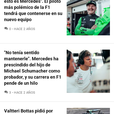
esto es Mercedes". El piloto
más polémico de la F1
tendrá que contenerse en su
nuevo equipo
COMENTARIOS
0
HACE 2 AÑOS
"No tenía sentido
mantenerle". Mercedes ha
prescindido del hijo de
Michael Schumacher como
probador, y su carrera en F1
pende de un hilo
COMENTARIOS
3
HACE 2 AÑOS
Valtteri Bottas pidió por