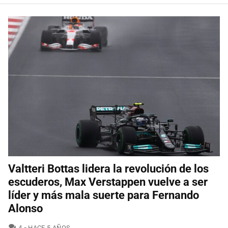
Valtteri Bottas lidera la revolución de los
escuderos, Max Verstappen vuelve a ser
líder y más mala suerte para Fernando
Alonso
COMENTARIOS
4
HACE 5 AÑOS