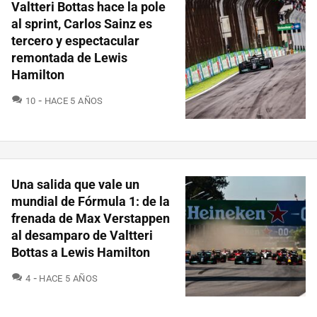
Valtteri Bottas hace la pole
al sprint, Carlos Sainz es
tercero y espectacular
remontada de Lewis
Hamilton
COMENTARIOS
10
HACE 5 AÑOS
Una salida que vale un
mundial de Fórmula 1: de la
frenada de Max Verstappen
al desamparo de Valtteri
Bottas a Lewis Hamilton
COMENTARIOS
4
HACE 5 AÑOS