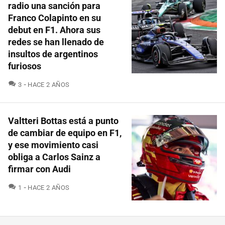
radio una sanción para
Franco Colapinto en su
debut en F1. Ahora sus
redes se han llenado de
insultos de argentinos
furiosos
COMENTARIOS
3
HACE 2 AÑOS
Valtteri Bottas está a punto
de cambiar de equipo en F1,
y ese movimiento casi
obliga a Carlos Sainz a
firmar con Audi
COMENTARIOS
1
HACE 2 AÑOS