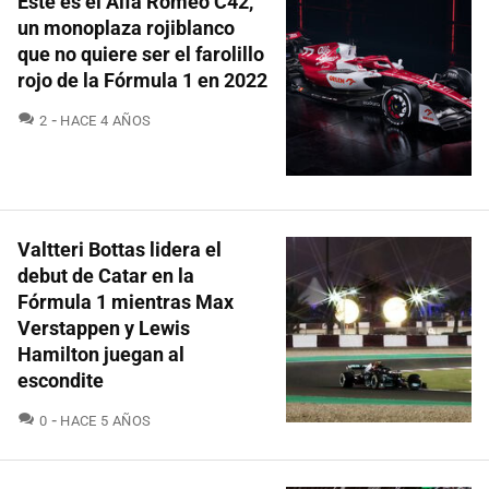
Este es el Alfa Romeo C42,
un monoplaza rojiblanco
que no quiere ser el farolillo
rojo de la Fórmula 1 en 2022
COMENTARIOS
2
HACE 4 AÑOS
Valtteri Bottas lidera el
debut de Catar en la
Fórmula 1 mientras Max
Verstappen y Lewis
Hamilton juegan al
escondite
COMENTARIOS
0
HACE 5 AÑOS