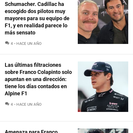
Schumacher. Cadillac ha
escogido dos pilotos muy
mayores para su equipo de
F1, y en realidad parece lo
más sensato
COMENTARIOS
4
HACE UN AÑO
Las últimas filtraciones
sobre Franco Colapinto solo
apuntan en una dirección:
tiene los días contados en
Alpine F1
COMENTARIOS
4
HACE UN AÑO
Amenaza para Franco