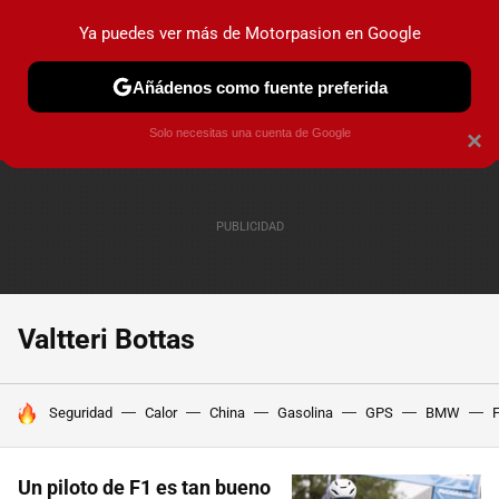
Ya puedes ver más de Motorpasion en Google
PRUEBAS
COCHES ELÉCTRICOS
OBSERVATORIO
F1
Añádenos como fuente preferida
Solo necesitas una cuenta de Google
×
Valtteri Bottas
HOY SE HABLA DE
Seguridad
Calor
China
Gasolina
GPS
BMW
F
Un piloto de F1 es tan bueno