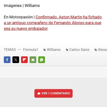
Imágenes | Williams
En Motorpasión |
Confirmado. Aston Martin ha fichado
a un antiguo compañero de Fernando Alonso para que
sea su nuevo embajador
TEMAS
Fórmula1
Williams
Carlos Sainz
Alexa
FACEBOOK
TWITTER
FLIPBOARD
E-
WHATSAPP
MAIL
VER
1 COMENTARIO