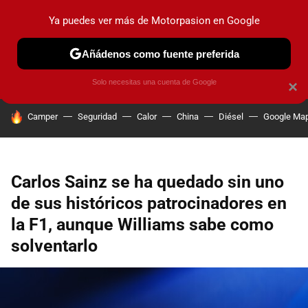
Ya puedes ver más de Motorpasion en Google
PRUEBAS
COCHES ELÉCTRICOS
OBSERVATORIO
F1
Añádenos como fuente preferida
Solo necesitas una cuenta de Google
×
HOY SE HABLA DE
Camper
Seguridad
Calor
China
Diésel
Google Ma
Carlos Sainz se ha quedado sin uno
de sus históricos patrocinadores en
la F1, aunque Williams sabe como
solventarlo