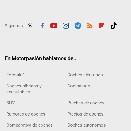
Síguenos
Twit
Fac
Yout
Inst
Tele
RSS
Flip
Tikt
ter
ebo
ube
agra
gra
boar
ok
ok
m
m
d
En Motorpasión hablamos de...
Fórmula1
Coches eléctricos
Coches híbridos y
Compactos
enchufables
SUV
Pruebas de coches
Rumores de coches
Precios de coches
Comparativa de coches
Coches autónomos