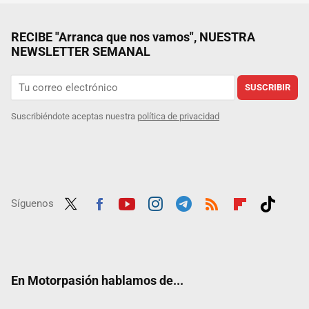
RECIBE "Arranca que nos vamos", NUESTRA
NEWSLETTER SEMANAL
SUSCRIBIR
Suscribiéndote aceptas nuestra
política de privacidad
Síguenos
Twit
Fac
Yout
Inst
Tele
RSS
Flip
Tikt
ter
ebo
ube
agra
gra
boar
ok
ok
m
m
d
En Motorpasión hablamos de...