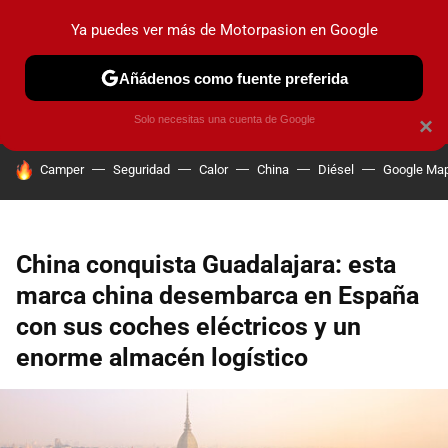
Ya puedes ver más de Motorpasion en Google
PRUEBAS
COCHES ELÉCTRICOS
OBSERVATORIO
F1
Añádenos como fuente preferida
Solo necesitas una cuenta de Google
×
HOY SE HABLA DE
Camper
Seguridad
Calor
China
Diésel
Google Ma
China conquista Guadalajara: esta
marca china desembarca en España
con sus coches eléctricos y un
enorme almacén logístico