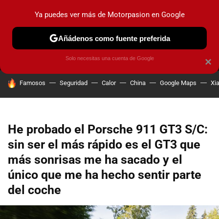
Ya puedes ver más de Motorpasion en Google
MENÚ
NUEVO
Añádenos como fuente preferida
PRUEBAS
COCHES ELÉCTRICOS
OBSERVATORIO
F1
Solo necesitas una cuenta de Google
×
HOY SE HABLA DE
Famosos
Seguridad
Calor
China
Google Maps
Xi
He probado el Porsche 911 GT3 S/C:
sin ser el más rápido es el GT3 que
más sonrisas me ha sacado y el
único que me ha hecho sentir parte
del coche