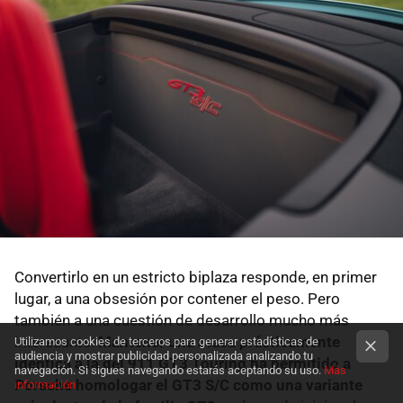
Convertirlo en un estricto biplaza responde, en primer
lugar, a una obsesión por contener el peso. Pero
también a una cuestión de desarrollo mucho más
interesante.
Mantener una masa prácticamente
Utilizamos cookies de terceros para generar estadísticas de
audiencia y mostrar publicidad personalizada analizando tu
idéntica a la del 911 GT3 Touring ha permitido a
navegación. Si sigues navegando estarás aceptando su uso.
Más
Porsche homologar el GT3 S/C como una variante
información