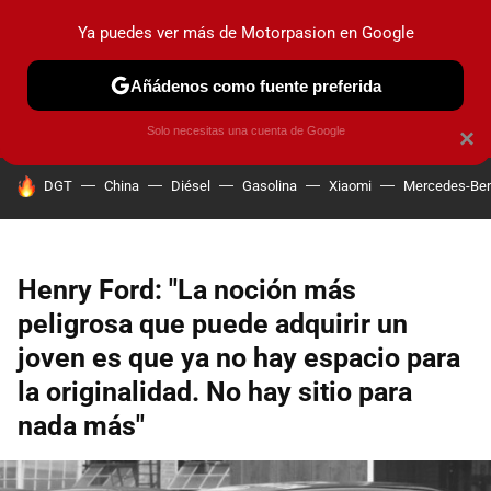
Ya puedes ver más de Motorpasion en Google
PRUEBAS
COCHES ELÉCTRICOS
OBSERVATORIO
F1
Añádenos como fuente preferida
Solo necesitas una cuenta de Google
×
HOY SE HABLA DE
DGT
China
Diésel
Gasolina
Xiaomi
Mercedes-Be
Henry Ford: "La noción más
peligrosa que puede adquirir un
joven es que ya no hay espacio para
la originalidad. No hay sitio para
nada más"