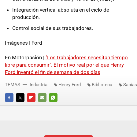
Integración vertical absoluta en el ciclo de
producción.
Control social de sus trabajadores.
Imágenes | Ford
En Motorpasión |
"Los trabajadores necesitan tiempo
libre para consumir". El motivo real por el que Henry
Ford inventó el fin de semana de dos días
TEMAS
Industria
Henry Ford
Biblioteca
Sabías
FACEBOOK
TWITTER
FLIPBOARD
E-
WHATSAPP
MAIL