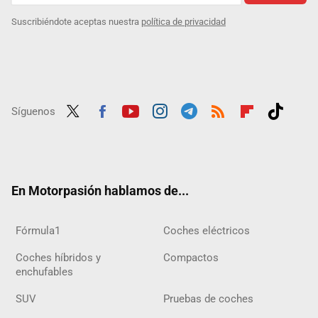
Suscribiéndote aceptas nuestra
política de privacidad
Síguenos
Twit
Fac
Yout
Inst
Tele
RSS
Flip
Tikt
ter
ebo
ube
agra
gra
boar
ok
ok
m
m
d
En Motorpasión hablamos de...
Fórmula1
Coches eléctricos
Coches híbridos y
Compactos
enchufables
SUV
Pruebas de coches