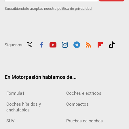
Suscribiéndote aceptas nuestra
política de privacidad
Síguenos
Twit
Fac
Yout
Inst
Tele
RSS
Flip
Tikt
ter
ebo
ube
agra
gra
boar
ok
ok
m
m
d
En Motorpasión hablamos de...
Fórmula1
Coches eléctricos
Coches híbridos y
Compactos
enchufables
SUV
Pruebas de coches