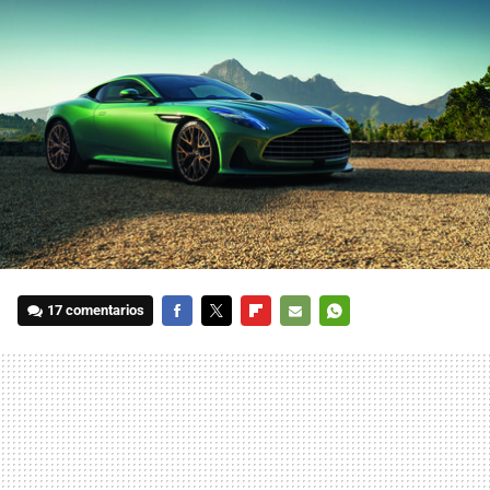
17 comentarios
FACEBOOK
TWITTER
FLIPBOARD
E-
WHATSAPP
MAIL