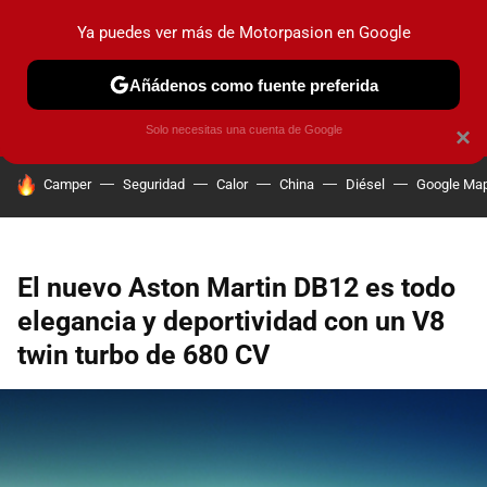
Ya puedes ver más de Motorpasion en Google
PRUEBAS
COCHES ELÉCTRICOS
OBSERVATORIO
F1
Añádenos como fuente preferida
Solo necesitas una cuenta de Google
×
HOY SE HABLA DE
Camper
Seguridad
Calor
China
Diésel
Google Ma
El nuevo Aston Martin DB12 es todo
elegancia y deportividad con un V8
twin turbo de 680 CV