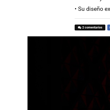
• Su diseño ex
2 comentarios
F