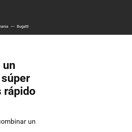
mania
Bugatti
 un
 súper
 rápido
 combinar un