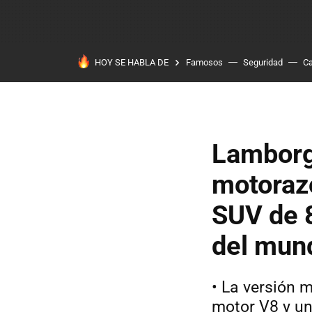
HOY SE HABLA DE
Famosos
Seguridad
Ca
Lamborg
motorazo
SUV de 8
del mun
• La versión 
motor V8 y un