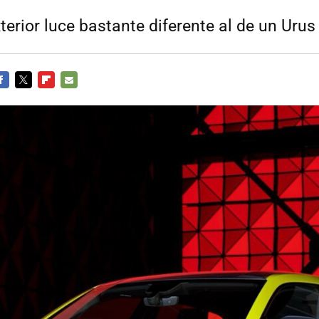
terior luce bastante diferente al de un Urus
ACEBOOK
TWITTER
FLIPBOARD
E-
MAIL