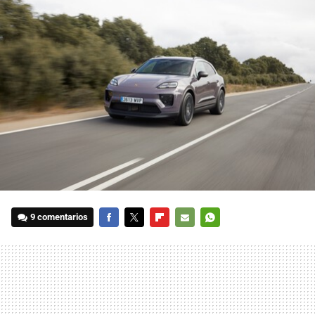
9 comentarios
FACEBOOK
TWITTER
FLIPBOARD
E-
WHATSAPP
MAIL