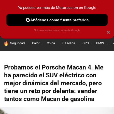
Ya puedes ver más de Motorpasion en Google
MENÚ
NUEVO
Añádenos como fuente preferida
PRUEBAS
COCHES ELÉCTRICOS
OBSERVATORIO
F1
Solo necesitas una cuenta de Google
×
HOY SE HABLA DE
Seguridad
Calor
China
Gasolina
GPS
BMW
F
Probamos el Porsche Macan 4. Me
ha parecido el SUV eléctrico con
mejor dinámica del mercado, pero
tiene un reto por delante: vender
tantos como Macan de gasolina