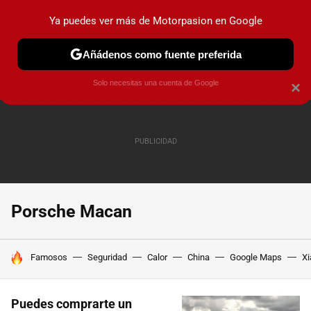
Ya puedes ver más de Motorpasion en Google
PRUEBAS
COCHES ELÉCTRICOS
OBSERVATORIO
F1
Añádenos como fuente preferida
Solo necesitas una cuenta de Google
×
Porsche Macan
HOY SE HABLA DE
Famosos
Seguridad
Calor
China
Google Maps
Xi
Puedes comprarte un