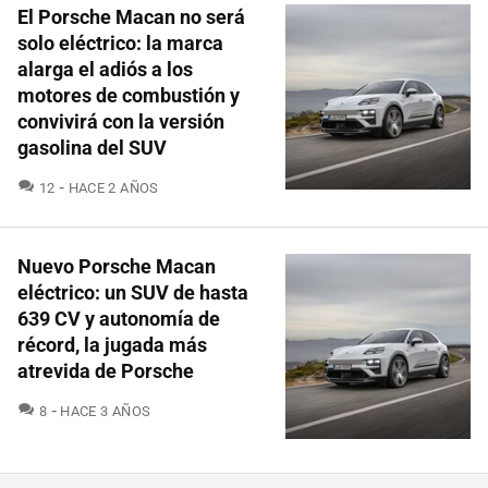
El Porsche Macan no será
solo eléctrico: la marca
alarga el adiós a los
motores de combustión y
convivirá con la versión
gasolina del SUV
COMENTARIOS
12
HACE 2 AÑOS
Nuevo Porsche Macan
eléctrico: un SUV de hasta
639 CV y autonomía de
récord, la jugada más
atrevida de Porsche
COMENTARIOS
8
HACE 3 AÑOS