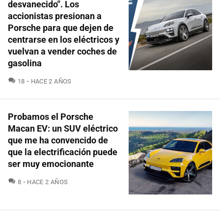
desvanecido". Los
accionistas presionan a
Porsche para que dejen de
centrarse en los eléctricos y
vuelvan a vender coches de
gasolina
COMENTARIOS
18
HACE 2 AÑOS
Probamos el Porsche
Macan EV: un SUV eléctrico
que me ha convencido de
que la electrificación puede
ser muy emocionante
COMENTARIOS
8
HACE 2 AÑOS