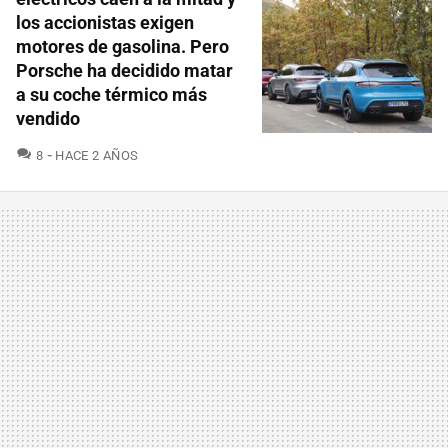
los accionistas exigen
motores de gasolina. Pero
Porsche ha decidido matar
a su coche térmico más
vendido
COMENTARIOS
8
HACE 2 AÑOS