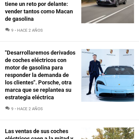
tiene un reto por delante:
vender tantos como Macan
de gasolina
COMENTARIOS
9
HACE 2 AÑOS
"Desarrollaremos derivados
de coches eléctricos con
motor de gasolina para
responder la demanda de
los clientes". Porsche, otra
marca que se replantea su
estrategia eléctrica
COMENTARIOS
9
HACE 2 AÑOS
Las ventas de sus coches
eléctricos caen a la mitad y