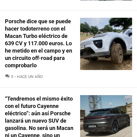
Porsche dice que se puede
hacer todoterreno con el
Macan Turbo eléctrico de
639 CV y 117.000 euros. Lo
he metido en el campo y en
un circuito off-road para
comprobarlo
COMENTARIOS
5
HACE UN AÑO
“Tendremos el mismo éxito
con el futuro Cayenne
eléctrico”: aún así Porsche
lanzará un nuevo SUV de
gasolina. No será un Macan
ni un Cayenne, sino un