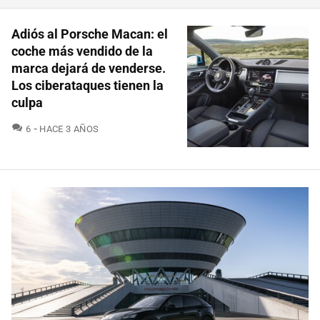
Adiós al Porsche Macan: el
coche más vendido de la
marca dejará de venderse.
Los ciberataques tienen la
culpa
COMENTARIOS
6
HACE 3 AÑOS