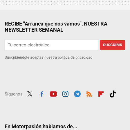
RECIBE "Arranca que nos vamos", NUESTRA
NEWSLETTER SEMANAL
SUSCRIBIR
Suscribiéndote aceptas nuestra
política de privacidad
Síguenos
Twit
Fac
Yout
Inst
Tele
RSS
Flip
Tikt
ter
ebo
ube
agra
gra
boar
ok
ok
m
m
d
En Motorpasión hablamos de...