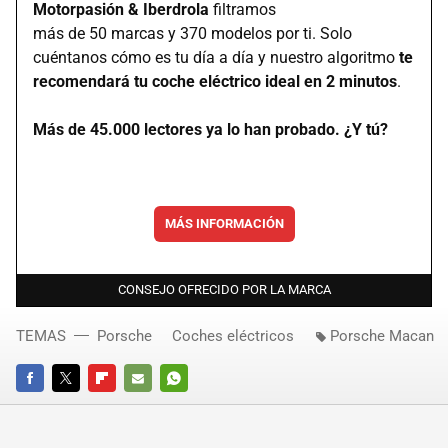
Motorpasión & Iberdrola
filtramos
más de 50 marcas y 370 modelos por ti. Solo
cuéntanos cómo es tu día a día y nuestro algoritmo
te
recomendará tu coche eléctrico ideal en 2 minutos
.
Más de 45.000 lectores ya lo han probado. ¿Y tú?
MÁS INFORMACIÓN
CONSEJO OFRECIDO POR LA MARCA
TEMAS
Porsche
Coches eléctricos
Porsche Macan
FACEBOOK
TWITTER
FLIPBOARD
E-
WHATSAPP
MAIL