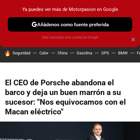
Ya puedes ver más de Motorpasion en Google
PRUEBAS
COCHES ELÉCTRICOS
OBSERVATORIO
F1
Añádenos como fuente preferida
Solo necesitas una cuenta de Google
×
HOY SE HABLA DE
Seguridad
Calor
China
Gasolina
GPS
BMW
F
El CEO de Porsche abandona el
barco y deja un buen marrón a su
sucesor: "Nos equivocamos con el
Macan eléctrico"