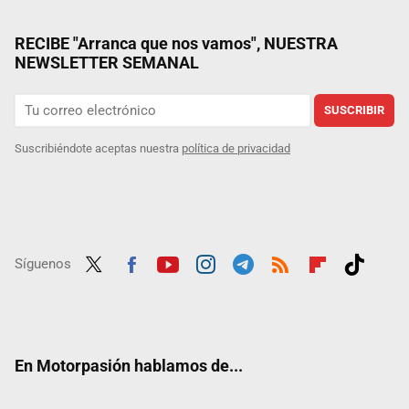
RECIBE "Arranca que nos vamos", NUESTRA
NEWSLETTER SEMANAL
SUSCRIBIR
Suscribiéndote aceptas nuestra
política de privacidad
Síguenos
Twit
Fac
Yout
Inst
Tele
RSS
Flip
Tikt
ter
ebo
ube
agra
gra
boar
ok
ok
m
m
d
En Motorpasión hablamos de...