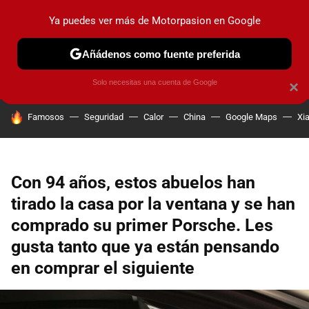
Ya puedes ver más de Motorpasion en Google
PRUEBAS
COCHES ELÉCTRICOS
OBSERVATORIO
F1
Añádenos como fuente preferida
Solo necesitas una cuenta de Google
×
HOY SE HABLA DE
Famosos
Seguridad
Calor
China
Google Maps
Xi
Con 94 años, estos abuelos han
tirado la casa por la ventana y se han
comprado su primer Porsche. Les
gusta tanto que ya están pensando
en comprar el siguiente