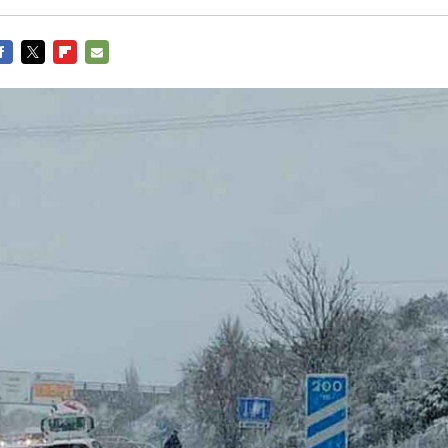
ACEBOOK
TWITTER
FLIPBOARD
E-
MAIL