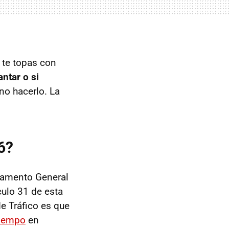
 te topas con
ntar o si
no hacerlo. La
6?
lamento General
culo 31 de esta
de Tráfico es que
tiempo
en