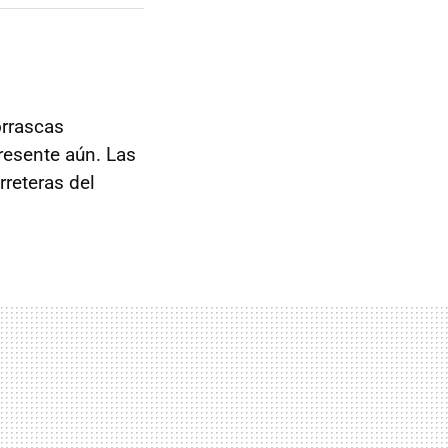
orrascas
resente aún. Las
rreteras del