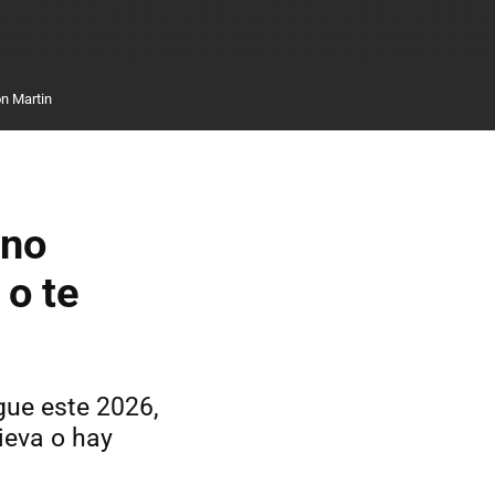
n Martin
 no
 o te
gue este 2026,
ieva o hay