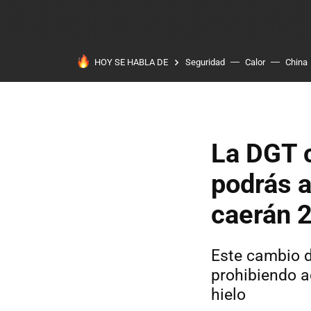
HOY SE HABLA DE
Seguridad
Calor
China
La DGT 
podrás a
caerán 
Este cambio d
prohibiendo a
hielo