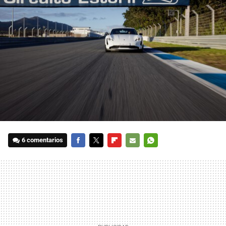
6 comentarios
FACEBOOK
TWITTER
FLIPBOARD
E-
WHATSAPP
MAIL