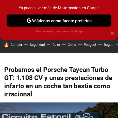
Ya puedes ver más de Motorpasion en Google
MENÚ
NUEVO
Añádenos como fuente preferida
PRUEBAS
COCHES ELÉCTRICOS
OBSERVATORIO
F1
Solo necesitas una cuenta de Google
×
HOY SE HABLA DE
Camper
Seguridad
Calor
China
Peugeot
Bugatti
Probamos el Porsche Taycan Turbo
GT: 1.108 CV y unas prestaciones de
infarto en un coche tan bestia como
irracional