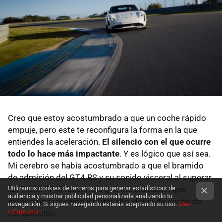
Creo que estoy acostumbrado a que un coche rápido
empuje, pero este te reconfigura la forma en la que
entiendes la aceleración.
El silencio con el que ocurre
todo lo hace más impactante
. Y es lógico que así sea.
Mi cerebro se había acostumbrado a que el bramido
de admisión del GT4 RS y su sonido visceral al superar
Utilizamos cookies de terceros para generar estadísticas de
las 7.000 RPM fuesen las que me indicasen que
audiencia y mostrar publicidad personalizada analizando tu
estábamos rodando a ritmo alto, digno de coche de
navegación. Si sigues navegando estarás aceptando su uso.
Más
información
competición.