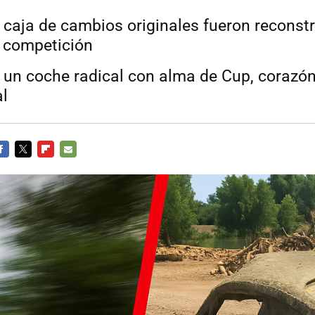
la caja de cambios originales fueron recons
 competición
o: un coche radical con alma de Cup, corazó
al
ACEBOOK
TWITTER
FLIPBOARD
E-
MAIL