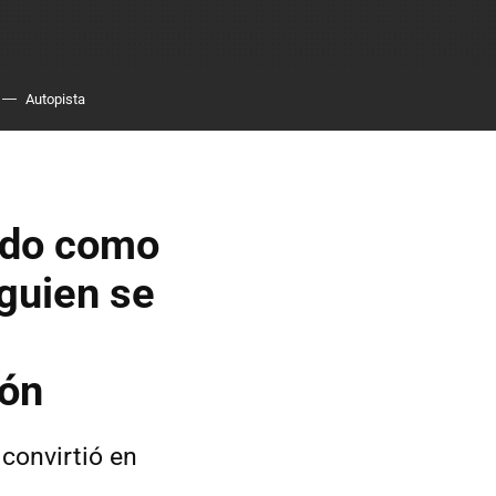
Autopista
ido como
lguien se
ión
 convirtió en