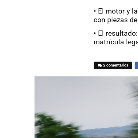
• El motor y 
con piezas de
• El resultad
matrícula leg
2 comentarios
F