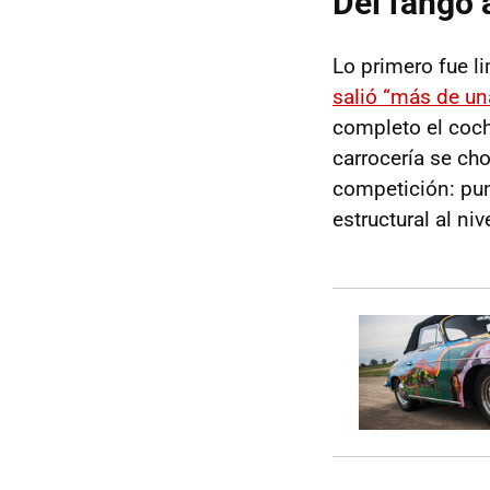
Del fango a
Lo primero fue l
salió “más de un
completo el coch
carrocería se ch
competición: punt
estructural al ni