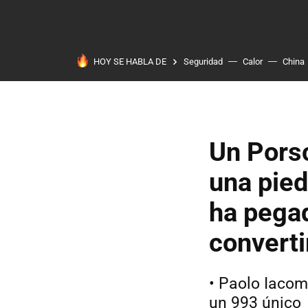
HOY SE HABLA DE
Seguridad
Calor
China
Un Pors
una pied
ha pegad
converti
• Paolo Iacome
un 993 único