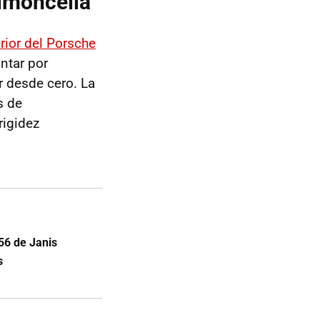
Limoncella
erior del Porsche
ntar por
r desde cero. La
s de
rigidez
356 de Janis
s