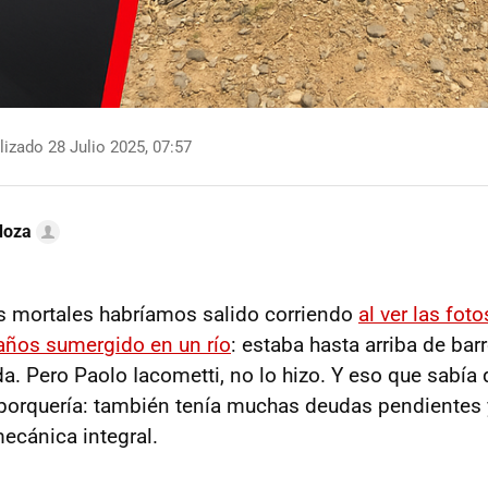
izado 28 Julio 2025, 07:57
doza
s mortales habríamos salido corriendo
al ver las fot
años sumergido en un río
: estaba hasta arriba de barr
da. Pero Paolo Iacometti, no lo hizo. Y eso que sabía
porquería: también tenía muchas deudas pendientes 
ecánica integral.