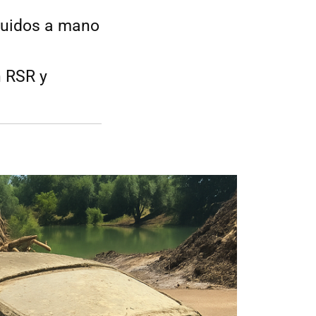
truidos a mano
n RSR y