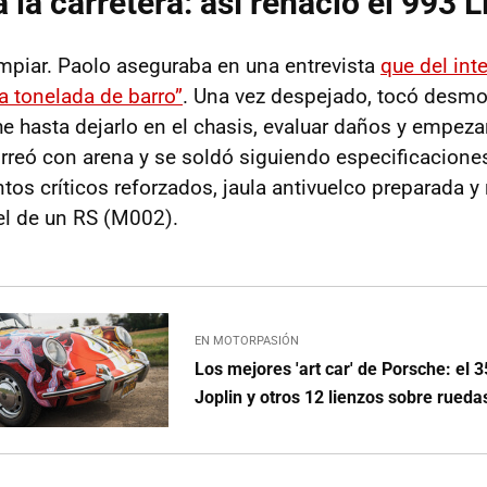
 la carretera: así renació el 993 
impiar. Paolo aseguraba en una entrevista
que del int
a tonelada de barro”
. Una vez despejado, tocó desmo
e hasta dejarlo en el chasis, evaluar daños y empeza
orreó con arena y se soldó siguiendo especificacione
os críticos reforzados, jaula antivuelco preparada y 
vel de un RS (M002).
EN MOTORPASIÓN
Los mejores 'art car' de Porsche: el 
Joplin y otros 12 lienzos sobre rueda