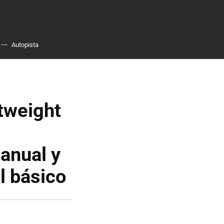
Autopista
tweight
anual y
l básico