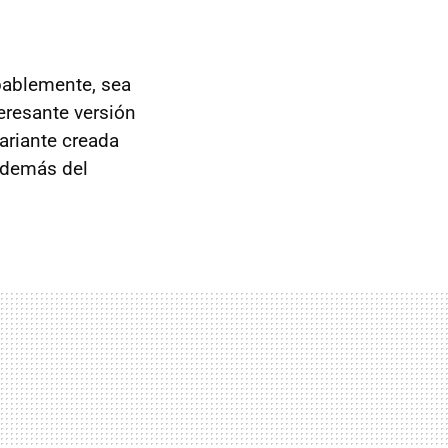
bablemente, sea
teresante versión
variante creada
además del