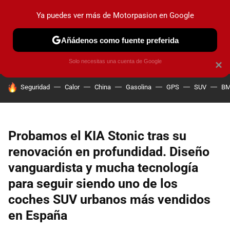
Ya puedes ver más de Motorpasion en Google
PRUEBAS
COCHES ELÉCTRICOS
OBSERVATORIO
F1
Añádenos como fuente preferida
Solo necesitas una cuenta de Google
×
HOY SE HABLA DE
Seguridad
Calor
China
Gasolina
GPS
SUV
B
Probamos el KIA Stonic tras su
renovación en profundidad. Diseño
vanguardista y mucha tecnología
para seguir siendo uno de los
coches SUV urbanos más vendidos
en España