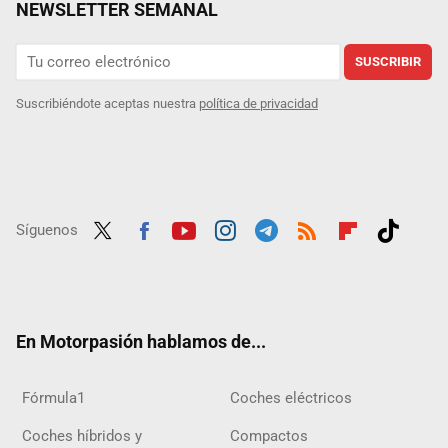
NEWSLETTER SEMANAL
SUSCRIBIR
Suscribiéndote aceptas nuestra
política de privacidad
Síguenos
Twit
Fac
Yout
Inst
Tele
RSS
Flip
Tikt
ter
ebo
ube
agra
gra
boar
ok
ok
m
m
d
En Motorpasión hablamos de...
Fórmula1
Coches eléctricos
Coches híbridos y
Compactos