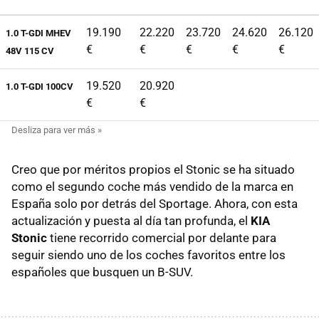
19.190
22.220
23.720
24.620
26.120
1.0 T-GDI MHEV
€
€
€
€
€
48V 115 CV
19.520
20.920
1.0 T-GDI 100CV
€
€
Creo que por méritos propios el Stonic se ha situado
como el segundo coche más vendido de la marca en
España solo por detrás del Sportage. Ahora, con esta
actualización y puesta al día tan profunda, el
KIA
Stonic
tiene recorrido comercial por delante para
seguir siendo uno de los coches favoritos entre los
españoles que busquen un B-SUV.