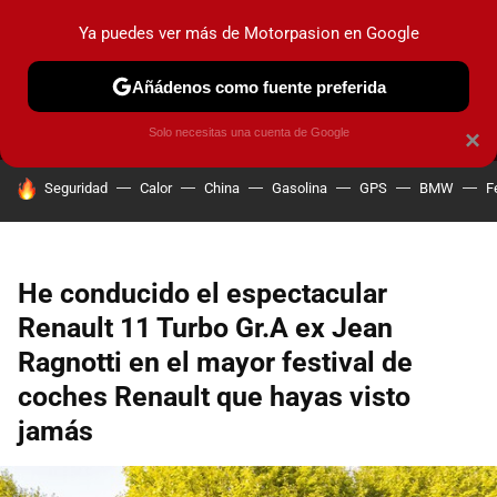
Ya puedes ver más de Motorpasion en Google
MENÚ
NUEVO
Añádenos como fuente preferida
PRUEBAS
COCHES ELÉCTRICOS
OBSERVATORIO
F1
Solo necesitas una cuenta de Google
×
HOY SE HABLA DE
Seguridad
Calor
China
Gasolina
GPS
BMW
F
He conducido el espectacular
Renault 11 Turbo Gr.A ex Jean
Ragnotti en el mayor festival de
coches Renault que hayas visto
jamás