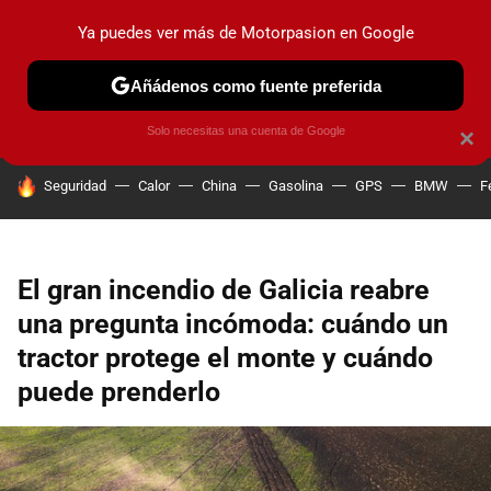
Ya puedes ver más de Motorpasion en Google
PRUEBAS
COCHES ELÉCTRICOS
OBSERVATORIO
F1
Añádenos como fuente preferida
Solo necesitas una cuenta de Google
×
HOY SE HABLA DE
Seguridad
Calor
China
Gasolina
GPS
BMW
F
El gran incendio de Galicia reabre
una pregunta incómoda: cuándo un
tractor protege el monte y cuándo
puede prenderlo