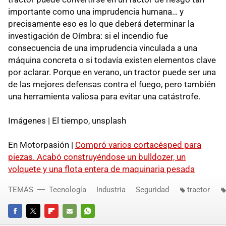
importante como una imprudencia humana… y
precisamente eso es lo que deberá determinar la
investigación de Oímbra: si el incendio fue
consecuencia de una imprudencia vinculada a una
máquina concreta o si todavía existen elementos clave
por aclarar. Porque en verano, un tractor puede ser una
de las mejores defensas contra el fuego, pero también
una herramienta valiosa para evitar una catástrofe.
Imágenes | El tiempo, unsplash
En Motorpasión |
Compró varios cortacésped para
piezas. Acabó construyéndose un bulldozer, un
volquete y una flota entera de maquinaria pesada
TEMAS
Tecnología
Industria
Seguridad
tractor
FACEBOOK
TWITTER
FLIPBOARD
E-
WHATSAPP