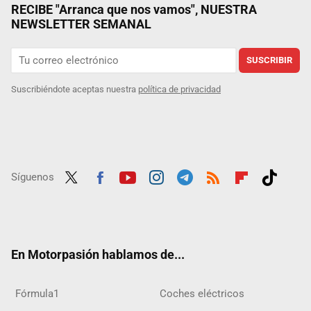
RECIBE "Arranca que nos vamos", NUESTRA
NEWSLETTER SEMANAL
SUSCRIBIR
Suscribiéndote aceptas nuestra
política de privacidad
Síguenos
Twit
Fac
Yout
Inst
Tele
RSS
Flip
Tikt
ter
ebo
ube
agra
gra
boar
ok
ok
m
m
d
En Motorpasión hablamos de...
Fórmula1
Coches eléctricos