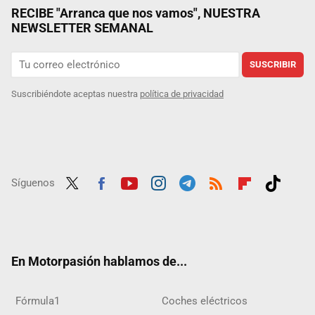
RECIBE "Arranca que nos vamos", NUESTRA
NEWSLETTER SEMANAL
SUSCRIBIR
Suscribiéndote aceptas nuestra
política de privacidad
Síguenos
Twit
Fac
Yout
Inst
Tele
RSS
Flip
Tikt
ter
ebo
ube
agra
gra
boar
ok
ok
m
m
d
En Motorpasión hablamos de...
Fórmula1
Coches eléctricos