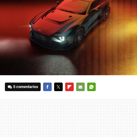
5 comentarios
FACEBOOK
TWITTER
FLIPBOARD
E-
WHATSAPP
MAIL