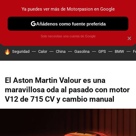
Ya puedes ver más de Motorpasion en Google
PRUEBAS
COCHES ELÉCTRICOS
OBSERVATORIO
F1
Añádenos como fuente preferida
Solo necesitas una cuenta de Google
×
HOY SE HABLA DE
Seguridad
Calor
China
Gasolina
GPS
BMW
F
El Aston Martin Valour es una
maravillosa oda al pasado con motor
V12 de 715 CV y cambio manual