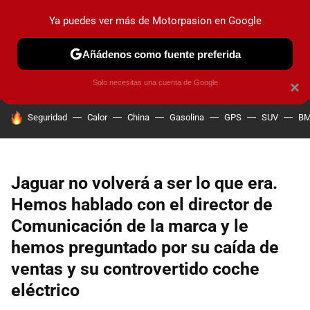
Ya puedes ver más de Motorpasion en Google
PRUEBAS
COCHES ELÉCTRICOS
OBSERVATORIO
F1
Añádenos como fuente preferida
Solo necesitas una cuenta de Google
×
HOY SE HABLA DE
Seguridad
Calor
China
Gasolina
GPS
SUV
B
Jaguar no volverá a ser lo que era.
Hemos hablado con el director de
Comunicación de la marca y le
hemos preguntado por su caída de
ventas y su controvertido coche
eléctrico