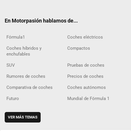
ter
ebo
ube
agra
gra
boar
ok
ok
m
m
d
En Motorpasión hablamos de...
Fórmula1
Coches eléctricos
Coches híbridos y
Compactos
enchufables
SUV
Pruebas de coches
Rumores de coches
Precios de coches
Comparativa de coches
Coches autónomos
Futuro
Mundial de Fórmula 1
VER MÁS TEMAS