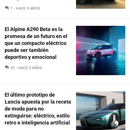
COMENTARIOS
7
HACE 3 AÑOS
El Alpine A290 Beta es la
promesa de un futuro en el
que un compacto eléctrico
puede ser también
deportivo y emocional
COMENTARIOS
20
HACE 3 AÑOS
El último prototipo de
Lancia apuesta por la receta
de moda para no
extinguirse: eléctrico, estilo
retro e inteligencia artificial