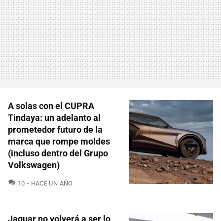
A solas con el CUPRA
Tindaya: un adelanto al
prometedor futuro de la
marca que rompe moldes
(incluso dentro del Grupo
Volkswagen)
COMENTARIOS
10
HACE UN AÑO
Jaguar no volverá a ser lo