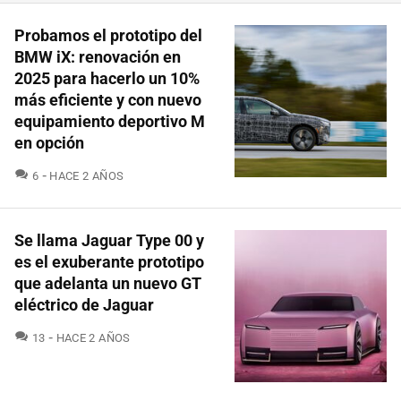
Probamos el prototipo del
BMW iX: renovación en
2025 para hacerlo un 10%
más eficiente y con nuevo
equipamiento deportivo M
en opción
COMENTARIOS
6
HACE 2 AÑOS
Se llama Jaguar Type 00 y
es el exuberante prototipo
que adelanta un nuevo GT
eléctrico de Jaguar
COMENTARIOS
13
HACE 2 AÑOS