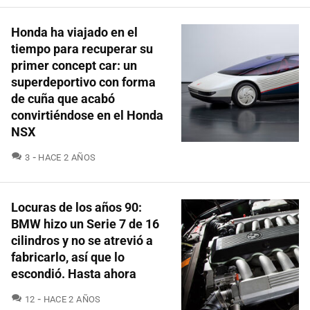
Honda ha viajado en el
tiempo para recuperar su
primer concept car: un
superdeportivo con forma
de cuña que acabó
convirtiéndose en el Honda
NSX
COMENTARIOS
3
HACE 2 AÑOS
Locuras de los años 90:
BMW hizo un Serie 7 de 16
cilindros y no se atrevió a
fabricarlo, así que lo
escondió. Hasta ahora
COMENTARIOS
12
HACE 2 AÑOS