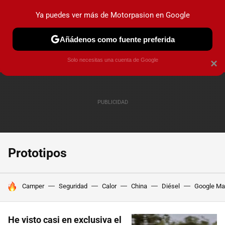
Ya puedes ver más de Motorpasion en Google
PRUEBAS
COCHES ELÉCTRICOS
OBSERVATORIO
F1
Añádenos como fuente preferida
Solo necesitas una cuenta de Google
×
Prototipos
HOY SE HABLA DE
Camper
Seguridad
Calor
China
Diésel
Google M
He visto casi en exclusiva el