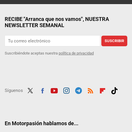
RECIBE "Arranca que nos vamos", NUESTRA
NEWSLETTER SEMANAL
SUSCRIBIR
Suscribiéndote aceptas nuestra
política de privacidad
Síguenos
Twit
Fac
Yout
Inst
Tele
RSS
Flip
Tikt
ter
ebo
ube
agra
gra
boar
ok
ok
m
m
d
En Motorpasión hablamos de...