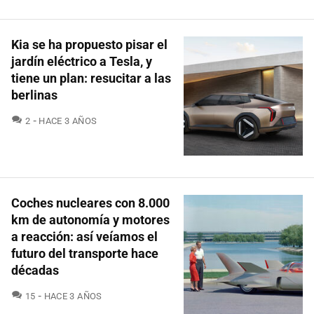
Kia se ha propuesto pisar el
jardín eléctrico a Tesla, y
tiene un plan: resucitar a las
berlinas
COMENTARIOS
2
HACE 3 AÑOS
Coches nucleares con 8.000
km de autonomía y motores
a reacción: así veíamos el
futuro del transporte hace
décadas
COMENTARIOS
15
HACE 3 AÑOS