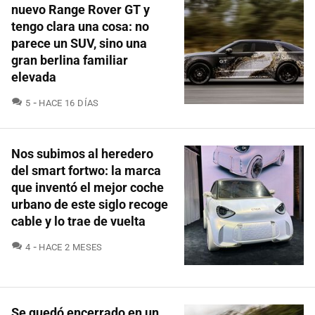
nuevo Range Rover GT y
tengo clara una cosa: no
parece un SUV, sino una
gran berlina familiar
elevada
COMENTARIOS
5
HACE 16 DÍAS
Nos subimos al heredero
del smart fortwo: la marca
que inventó el mejor coche
urbano de este siglo recoge
cable y lo trae de vuelta
COMENTARIOS
4
HACE 2 MESES
Se quedó encerrado en un