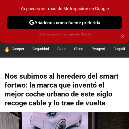
Ya puedes ver más de Motorpasion en Google
MENÚ
NUEVO
Añádenos como fuente preferida
PRUEBAS
COCHES ELÉCTRICOS
OBSERVATORIO
F1
Solo necesitas una cuenta de Google
×
HOY SE HABLA DE
Camper
Seguridad
Calor
China
Peugeot
Bugatti
Nos subimos al heredero del smart
fortwo: la marca que inventó el
mejor coche urbano de este siglo
recoge cable y lo trae de vuelta