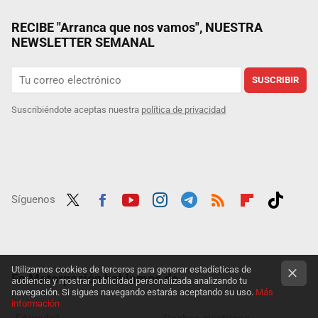
RECIBE "Arranca que nos vamos", NUESTRA
NEWSLETTER SEMANAL
SUSCRIBIR
Suscribiéndote aceptas nuestra
política de privacidad
Síguenos
Twit
Fac
Yout
Inst
Tele
RSS
Flip
Tikt
ter
ebo
ube
agra
gra
boar
ok
ok
m
m
d
Utilizamos cookies de terceros para generar estadísticas de
En Motorpasión hablamos de...
audiencia y mostrar publicidad personalizada analizando tu
navegación. Si sigues navegando estarás aceptando su uso.
Más
información