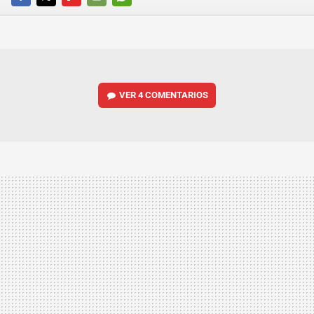
FACEBOOK
TWITTER
FLIPBOARD
E-
WHATSAPP
MAIL
VER
4 COMENTARIOS