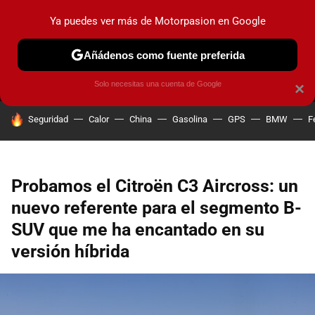
Ya puedes ver más de Motorpasion en Google
MENÚ
NUEVO
Añádenos como fuente preferida
PRUEBAS
COCHES ELÉCTRICOS
OBSERVATORIO
F1
Solo necesitas una cuenta de Google
×
HOY SE HABLA DE
Seguridad
Calor
China
Gasolina
GPS
BMW
F
Probamos el Citroën C3 Aircross: un
nuevo referente para el segmento B-
SUV que me ha encantado en su
versión híbrida