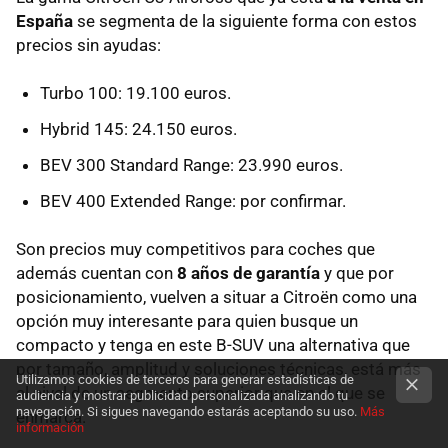
España
se segmenta de la siguiente forma con estos
precios sin ayudas:
Turbo 100: 19.100 euros.
Hybrid 145: 24.150 euros.
BEV 300 Standard Range: 23.990 euros.
BEV 400 Extended Range: por confirmar.
Son precios muy competitivos para coches que
además cuentan con
8 años de garantía
y que por
posicionamiento, vuelven a situar a Citroën como una
opción muy interesante para quien busque un
compacto y tenga en este B-SUV una alternativa que
por tamaño, amplitud y soluciones técnicas, está más
Utilizamos cookies de terceros para generar estadísticas de
al nivel de un segmento superior que en el que se
audiencia y mostrar publicidad personalizada analizando tu
navegación. Si sigues navegando estarás aceptando su uso.
Más
enmarca.
información