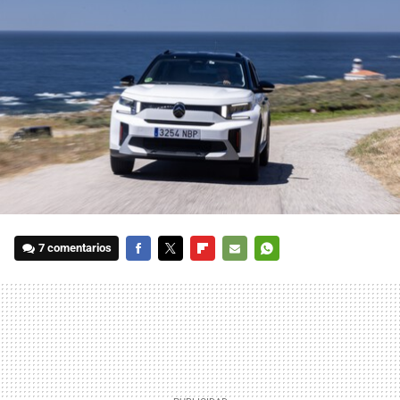
7 comentarios
FACEBOOK
TWITTER
FLIPBOARD
E-
WHATSAPP
MAIL